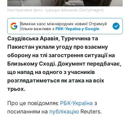
Ілюстративне фото: турецькі військові (GettyImages)
Вимкни хаос міжнародних новин! Отримуй
тільки важливе з
РБК-Україна у Google
Саудівська Аравія, Туреччина та
Пакистан уклали угоду про взаємну
оборону на тлі загострення ситуації на
Близькому Сході. Документ передбачає,
що напад на одного з учасників
розглядатиметься як атака на всіх
трьох.
Про це повідомляє
РБК-Україна
з
посиланням на
публікацію
Reuters.