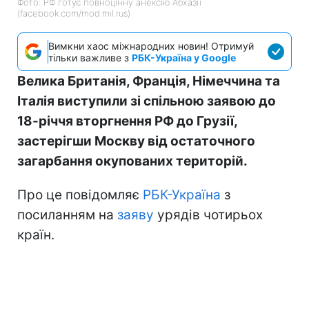
Фото: РФ готує повноцінну анексію Абхазії
(facebook.com/mod.mil.rus)
Вимкни хаос міжнародних новин! Отримуй
тільки важливе з
РБК-Україна у Google
Велика Британія, Франція, Німеччина та
Італія виступили зі спільною заявою до
18-річчя вторгнення РФ до Грузії,
застерігши Москву від остаточного
загарбання окупованих територій.
Про це повідомляє
РБК-Україна
з
посиланням на
заяву
урядів чотирьох
країн.