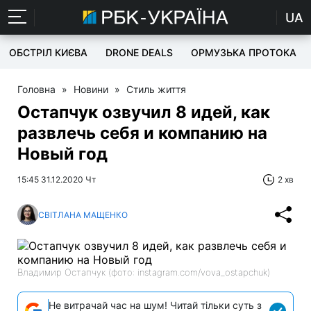
UA
ОБСТРІЛ КИЄВА
DRONE DEALS
ОРМУЗЬКА ПРОТОКА
Головна
»
Новини
»
Стиль життя
Остапчук озвучил 8 идей, как
развлечь себя и компанию на
Новый год
15:45 31.12.2020 Чт
2 хв
СВІТЛАНА МАЩЕНКО
Владимир Остапчук (фото: instagram.com/vova_ostapchuk)
Не витрачай час на шум! Читай тільки суть з