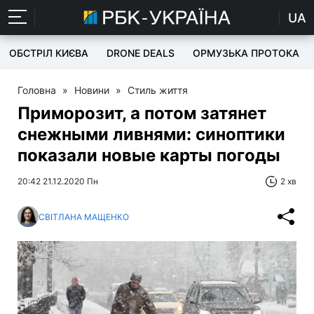
UA
ОБСТРІЛ КИЄВА
DRONE DEALS
ОРМУЗЬКА ПРОТОКА
Головна
»
Новини
»
Стиль життя
Приморозит, а потом затянет
снежными ливнями: синоптики
показали новые карты погоды
20:42 21.12.2020 Пн
2 хв
СВІТЛАНА МАЩЕНКО