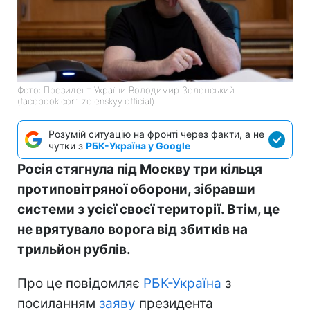
Фото: Президент України Володимир Зеленський
(facebook.com zelenskyy.official)
Розумій ситуацію на фронті через факти, а не
чутки з
РБК-Україна у Google
Росія стягнула під Москву три кільця
протиповітряної оборони, зібравши
системи з усієї своєї території. Втім, це
не врятувало ворога від збитків на
трильйон рублів.
Про це повідомляє
РБК-Україна
з
посиланням
заяву
президента