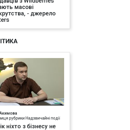
давців з Wildberries
ають масові
крутства, - джерело
ters
ІТИКА
 Акимова
ниця рубрики Надзвичайні події
ік ніхто з бізнесу не