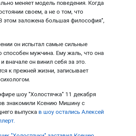
ально меняет модель поведения. Когда
стоянии своем, а не о том, что
 В этом заложена большая философия",
сении он испытал самые сильные
о способен мужчина. Ему жаль, что она
и вначале он винил себя за это.
ся к прежней жизни, записывает
психологом.
эфире шоу "Холостячка" 11 декабря
ов знакомили Ксению Мишину с
днего выпуска
в шоу остались Алексей
ллерт.
тник "Холостячки" заставил Ксению