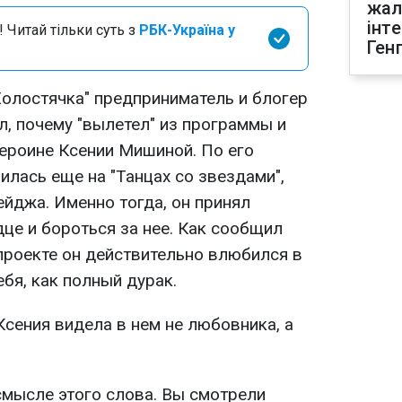
жал
інт
 Читай тільки суть з
РБК-Україна у
Ген
олостячка" предприниматель и блогер
, почему "вылетел" из программы и
героине Ксении Мишиной. По его
лась еще на "Танцах со звездами",
йджа. Именно тогда, он принял
це и бороться за нее. Как сообщил
 проекте он действительно влюбился в
ебя, как полный дурак.
 Ксения видела в нем не любовника, а
смысле этого слова. Вы смотрели