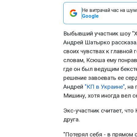
Не витрачай час на шум!
Google
Выбывший участник шоу "Х
Андрей Шатырко рассказал
своих чувствах к главной 
словам, Ксюша ему понрави
где он был ведущим бексте
решение завоевать ее серд
Андрей
"КП в Украине"
, на
Мишину, хотя иногда вел с
Экс-участник считает, что
друга.
"Потерял себя - в прямом 