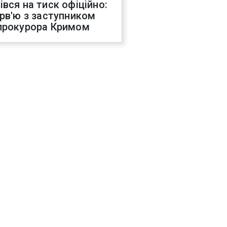
івся на тиск офіційно:
ерв'ю з заступником
прокурора Кримом