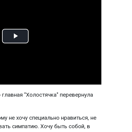
Play
Video
о главная "Холостячка" перевернула
ому не хочу специально нравиться, не
вать симпатию. Хочу быть собой, в