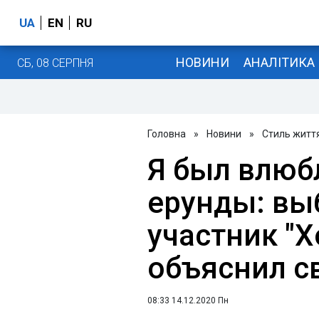
UA
EN
RU
НОВИНИ
АНАЛІТИКА
СБ, 08 СЕРПНЯ
Головна
»
Новини
»
Стиль житт
Я был влюб
ерунды: в
участник "Х
объяснил с
08:33 14.12.2020 Пн