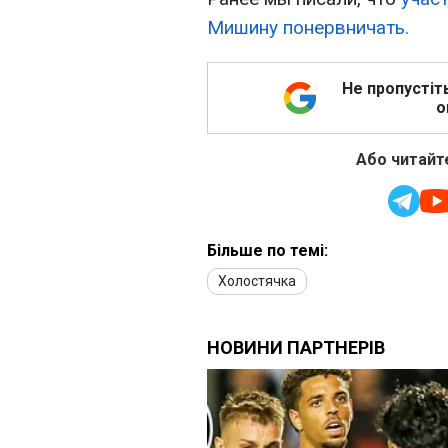
Мишину понервничать.
Не пропустіт
о
Або читайте
Більше по темі:
Холостячка