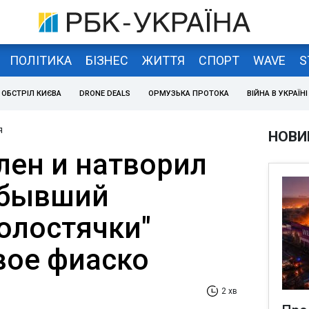
ПОЛІТИКА
БІЗНЕС
ЖИТТЯ
СПОРТ
WAVE
S
ОБСТРІЛ КИЄВА
DRONE DEALS
ОРМУЗЬКА ПРОТОКА
ВІЙНА В УКРАЇНІ
я
НОВИ
лен и натворил
ыбывший
олостячки"
вое фиаско
2 хв