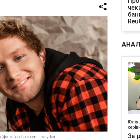
Про
чек
бан
Reu
АНАЛ
Юлія
керів
За р
фото: facebook com shatyrko)