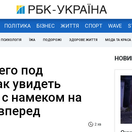
ПОЛІТИКА
БІЗНЕС
ЖИТТЯ
СПОРТ
WAVE
S
ПСИХОЛОГІЯ
ЇЖА
ПОДОРОЖІ
ЗДОРОВЕ ЖИТТЯ
МОДА ТА КРАСА
НОВИ
его под
ак увидеть
 с намеком на
 вперед
2 хв