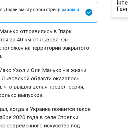
інт
Ген
і! Додай змісту своїй стрічці
разом з
Манько отправились в "парк
тся за 40 км от Львова. Он
асположен на территории закрытого
.
Макс Узол и Оля Манько - в жизни
о Львовской области оказалось
 что вышла целая тревел-серия,
колько выпусков.
дал, когда в Украине появится такое
тябре 2020 года в селе Стрелки
с современного искусства под