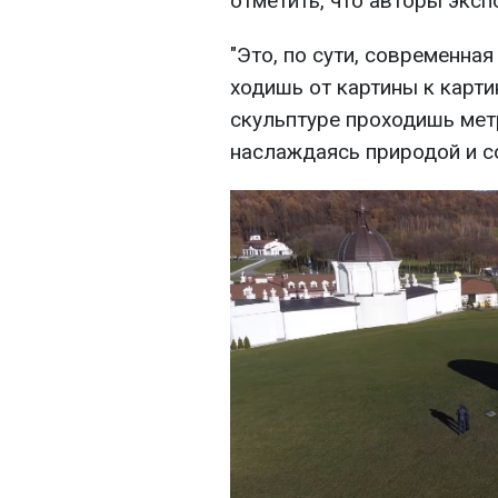
отметить, что авторы эксп
"Это, по сути, современна
ходишь от картины к карти
скульптуре проходишь мет
наслаждаясь природой и со