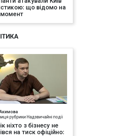
панти атакували Київ
істикою: що відомо на
 момент
ІТИКА
 Акимова
ниця рубрики Надзвичайні події
ік ніхто з бізнесу не
івся на тиск офіційно: