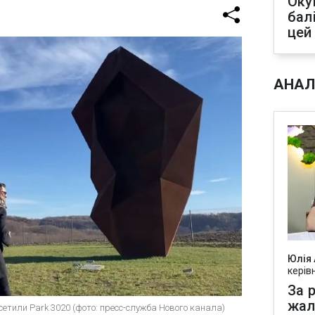
Оку
бал
цей
АНАЛ
Юлія
керів
За р
жал
сетили Park 3020 (фото: пресс-служба Нового канала)