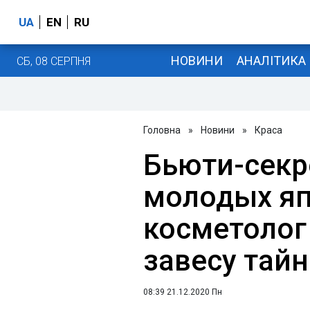
UA
EN
RU
НОВИНИ
АНАЛІТИКА
СБ, 08 СЕРПНЯ
Головна
»
Новини
»
Краса
Бьюти-секр
молодых яп
косметолог
завесу тай
08:39 21.12.2020 Пн