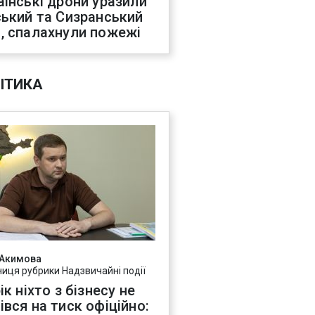
аїнські дрони уразили
ський та Сизранський
, спалахнули пожежі
ІТИКА
 Акимова
ниця рубрики Надзвичайні події
ік ніхто з бізнесу не
івся на тиск офіційно: