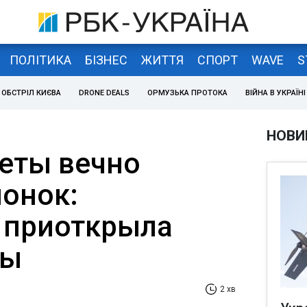
ПОЛІТИКА
БІЗНЕС
ЖИТТЯ
СПОРТ
WAVE
S
ОБСТРІЛ КИЄВА
DRONE DEALS
ОРМУЗЬКА ПРОТОКА
ВІЙНА В УКРАЇНІ
НОВИ
еты вечно
онок:
 приоткрыла
ны
2 хв