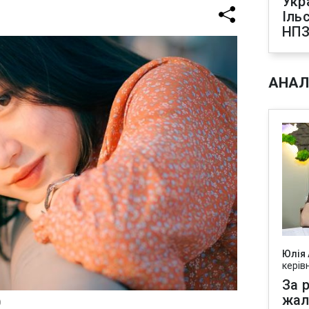
Укр
Іль
НПЗ
АНАЛ
Юлія
керів
За р
жал
)