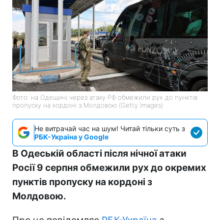
Фото: на Одещині через атаку РФ обмежили рух до пунктів
пропуску на кордоні з Молдовою (Getty Images)
Не витрачай час на шум! Читай тільки суть з
РБК-Україна у Google
В Одеській області після нічної атаки
Росії 9 серпня обмежили рух до окремих
пунктів пропуску на кордоні з
Молдовою.