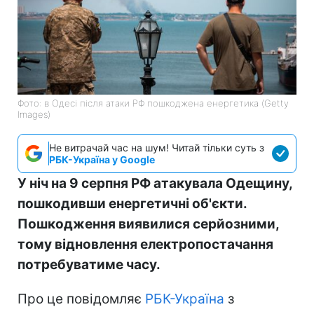
Фото: в Одесі після атаки РФ пошкоджена енергетика (Getty
Images)
Не витрачай час на шум! Читай тільки суть з
РБК-Україна у Google
У ніч на 9 серпня РФ атакувала Одещину,
пошкодивши енергетичні об'єкти.
Пошкодження виявилися серйозними,
тому відновлення електропостачання
потребуватиме часу.
Про це повідомляє
РБК-Україна
з