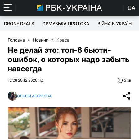
UA
DRONE DEALS
ОРМУЗЬКА ПРОТОКА
ВІЙНА В УКРАЇНІ
Головна
»
Новини
»
Краса
Не делай это: топ-6 бьюти-
ошибок, о которых надо забыть
навсегда
12:28 20.12.2020 Нд
2 хв
ОЛЬВІЯ АГАРКОВА