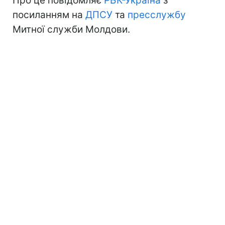
Про це повідомляє
РБК-Україна
з
посиланням на
ДПСУ
та
пресслужбу
Митної служби Молдови.