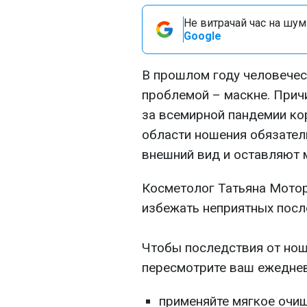
Не витрачай час на шум!
Google
В прошлом году человечес
проблемой – маскне. Прич
за всемирной пандемии кор
области ношения обязател
внешний вид и оставляют м
Косметолог Татьяна Мото
избежать неприятных посл
⠀
Чтобы последствия от но
пересмотрите ваш ежеднев
применяйте мягкое очи