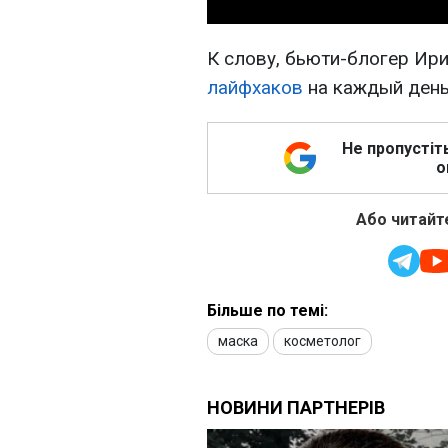
К слову, бьюти-блогер Ир
лайфхаков
на каждый день
Не пропустіт
о
Або читайте
Більше по темі:
маска
косметолог