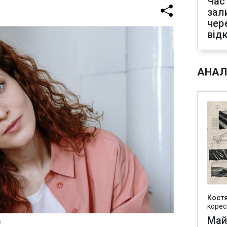
Час
зал
чер
від
АНАЛ
Кост
корес
Май
)