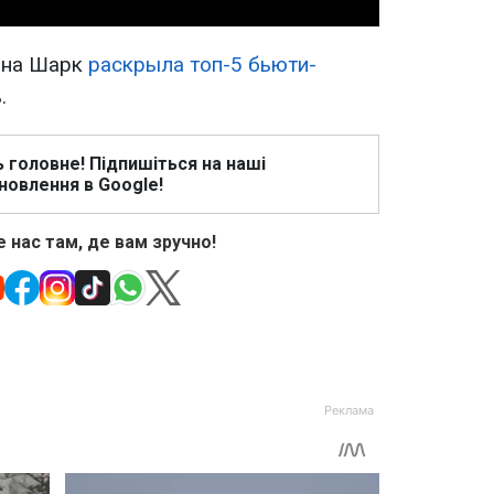
ина Шарк
раскрыла топ-5 бьюти-
.
ь головне! Підпишіться на наші
новлення в Google!
 нас там, де вам зручно!