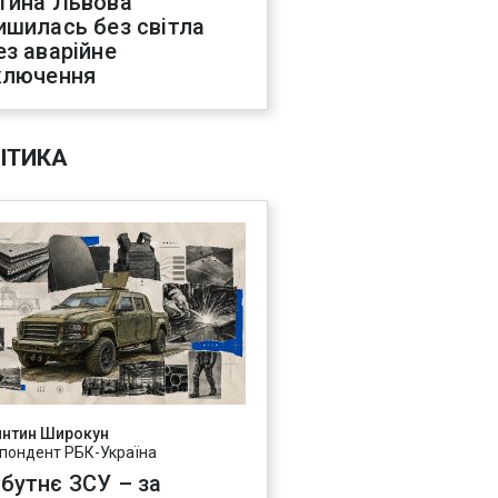
тина Львова
ишилась без світла
ез аварійне
ключення
ІТИКА
янтин Широкун
пондент РБК-Україна
бутнє ЗСУ – за