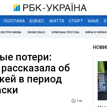
ПОЛІТИКА
БІЗНЕС
ЖИТТЯ
СПОРТ
WAVE
S
ОБСТРІЛ КИЄВА
DRONE DEALS
ОРМУЗЬКА ПРОТОКА
ВІЙНА В УКРАЇНІ
НОВИ
ые потери:
 рассказала об
жей в период
аски
2 хв