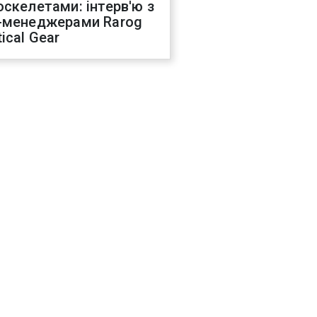
оскелетами: інтерв'ю з
-менеджерами Rarog
ical Gear