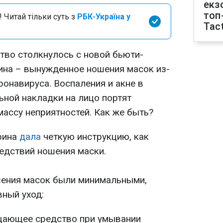
екз
топ
 Читай тільки суть з
РБК-Україна у
Tact
тво столкнулось с новой бьюти-
ина – вынужденное ношения масок из-
онавируса. Воспаления и акне в
ьной накладки на лицо портят
ассу неприятностей. Как же быть?
рина
дала
четкую инструкцию, как
едствий ношения маски.
шения масок были минимальными,
ный уход:
щающее средство при умывании