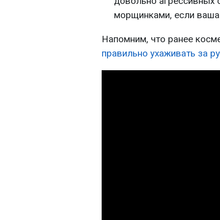
довольно агрессивных с
морщинками, если ваша
Напомним, что ранее косм
правильно ухаживать за р