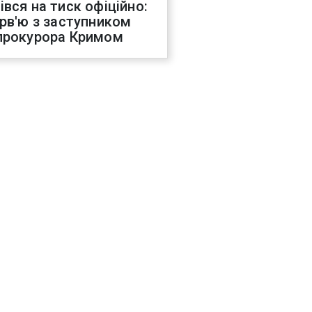
івся на тиск офіційно:
ерв'ю з заступником
прокурора Кримом