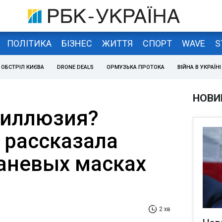
ПОЛІТИКА
БІЗНЕС
ЖИТТЯ
СПОРТ
WAVE
S
ОБСТРІЛ КИЄВА
DRONE DEALS
ОРМУЗЬКА ПРОТОКА
ВІЙНА В УКРАЇНІ
НОВИ
 иллюзия?
 рассказала
каневых масках
2 хв