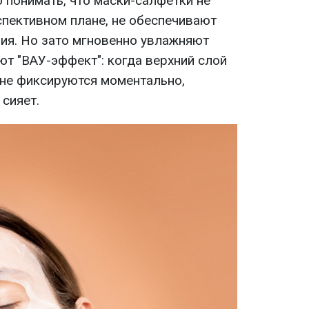
о понимать, что маски-салфетки не
спективном плане, не обеспечивают
вия. Но зато мгновенно увлажняют
т "ВАУ-эффект": когда верхний слой
не фиксируются моментально,
сияет.