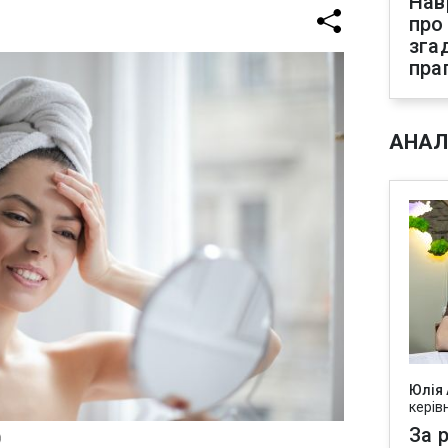
Нав
про
зга
пра
АНАЛ
Юлія
керів
За р
)