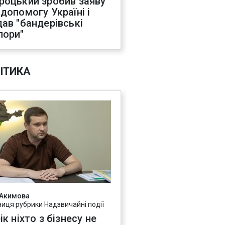
роцький зробив заяву
 допомогу Україні і
дав "бандерівські
пори"
ІТИКА
 Акимова
ниця рубрики Надзвичайні події
ік ніхто з бізнесу не