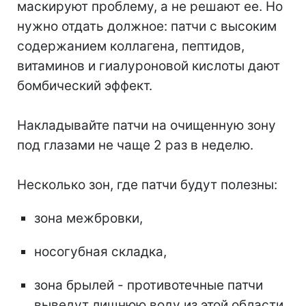
маскируют проблему, а не решают ее. Но
нужно отдать должное: патчи с высоким
содержанием коллагена, пептидов,
витаминов и гиалуроновой кислоты дают
бомбический эффект.
⠀
Накладывайте патчи на очищенную зону
под глазами не чаще 2 раз в неделю.
⠀
Несколько зон, где патчи будут полезны:
зона межбровки,
носогубная складка,
зона брылей - противотечные патчи
выведут лишнюю воду из этой области