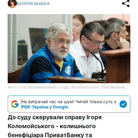
ВАЛЕРІЯ АБАБІНА
Фото: Ігор Коломойський у суді. (Віталій Носач, РБК-Україна)
Не витрачай час на шум! Читай тільки суть з
РБК-Україна у Google
До суду скерували справу Ігоря
Коломойського - колишнього
бенефіціара ПриватБанку та