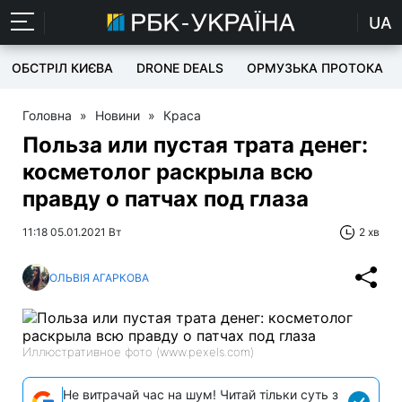
UA
ОБСТРІЛ КИЄВА
DRONE DEALS
ОРМУЗЬКА ПРОТОКА
Головна
»
Новини
»
Краса
Польза или пустая трата денег:
косметолог раскрыла всю
правду о патчах под глаза
11:18 05.01.2021 Вт
2 хв
ОЛЬВІЯ АГАРКОВА
Иллюстративное фото (www.pexels.com)
Не витрачай час на шум! Читай тільки суть з