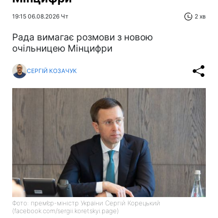
19:15 06.08.2026 Чт
2 хв
Рада вимагає розмови з новою
очільницею Мінцифри
СЕРГІЙ КОЗАЧУК
Фото: прем’єр-міністр України Сергій Корецький
(facebook.com/sergii.koretskyi.page)