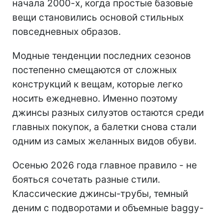
начала 2000-х, когда простые базовые
вещи становились основой стильных
повседневных образов.
Модные тенденции последних сезонов
постепенно смещаются от сложных
конструкций к вещам, которые легко
носить ежедневно. Именно поэтому
джинсы разных силуэтов остаются среди
главных покупок, а балетки снова стали
одним из самых желанных видов обуви.
Осенью 2026 года главное правило - не
бояться сочетать разные стили.
Классические джинсы-трубы, темный
деним с подворотами и объемные baggy-