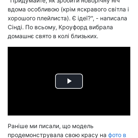
"Придумайте, як зробити новорічну ніч
вдома особливою (крім яскравого світла і
хорошого плейлиста). Є ідеї?", - написала
Сінді. По всьому, Кроуфорд вибрала
домашнє свято в колі близьких.
Play
Video
Раніше ми писали, що модель
продемонструвала свою красу на
фото в