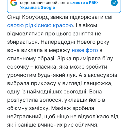
содержание своей ленте
вместе с РБК-
Украина в Google
Сінді Кроуфорд звикла підкорювати світ
своєю рідкісною красою
. І з віком
відмовлятися про цього заняття не
збирається. Напередодні Нового року
вона виклала в мережу
нове фото
в
стильному образі. Зірка приміряла білу
сорочку – класика, яка може зробити
урочистим будь-який лук. А з аксесуарів
вибрала прикрасу у вигляді ланцюжка,
одну із наймодніших сьогодні. Вона
розпустила волосся, уклавши його в
об'ємну зачіску. Макіяж зробила
нейтральний, щоб ніщо не відволікало від
як і раніше вчинених рис обличчя.