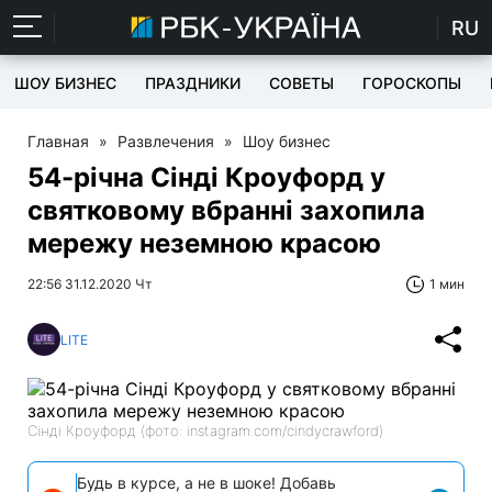
RU
ШОУ БИЗНЕС
ПРАЗДНИКИ
СОВЕТЫ
ГОРОСКОПЫ
Главная
»
Развлечения
»
Шоу бизнес
54-річна Сінді Кроуфорд у
святковому вбранні захопила
мережу неземною красою
22:56 31.12.2020 Чт
1 мин
LITE
Сінді Кроуфорд (фото: instagram.com/cindycrawford)
Будь в курсе, а не в шоке! Добавь