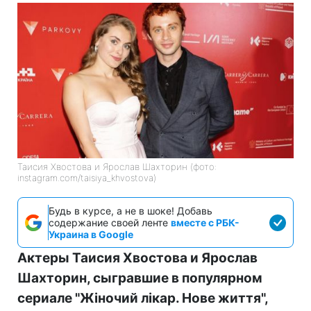
Таисия Хвостова и Ярослав Шахторин (фото:
instagram.com/taisiya_khvostova)
Будь в курсе, а не в шоке! Добавь
содержание своей ленте
вместе с РБК-
Украина в Google
Актеры Таисия Хвостова и Ярослав
Шахторин, сыгравшие в популярном
сериале "Жіночий лікар. Нове життя",