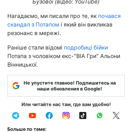
Бузової (відео: YouTube)
Нагадаємо, ми писали про те, як
почався
скандал з Потапом
і який він викликав
резонанс в мережі.
Раніше стали відомі
подробиці бійки
Потапа з чоловіком екс-"ВІА Гри" Альони
Вінницької.
Не упустите главное! Подпишитесь на
наши обновления в Google!
Или читайте нас там, где вам удобно!
Больше по теме: