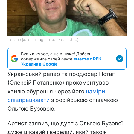
Потап (фото: instagram.com/realpotap)
Будь в курсе, а не в шоке! Добавь
содержание своей ленте
вместе с РБК-
Украина в Google
Український репер та продюсер Потап
(Олексій Потапенко) прокоментував
хвилю обурення через його
наміри
співпрацювати
з російською співачкою
Ольгою Бузовою.
Артист заявив, що дует з Ольгою Бузової
дуже цікавий і веселий, який також