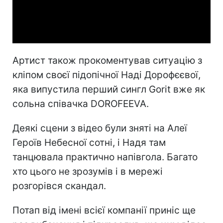
Video
Артист також прокоментував ситуацію з
кліпом своєї підопічної Наді Дорофєєвої,
яка випустила перший сингл Gorit вже як
сольна співачка DOROFEEVA.
Деякі сцени з відео були зняті на Алеї
Героїв Небесної сотні, і Надя там
танцювала практично напівгола. Багато
хто цього не зрозумів і в мережі
розгорівся скандал.
Потап від імені всієї компанії приніс ще