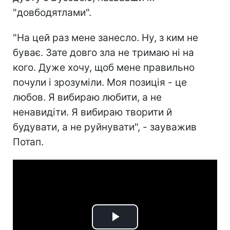
"довбодятлами".
"На цей раз мене занесло. Ну, з ким не
буває. Зате довго зла не тримаю ні на
кого. Дуже хочу, щоб мене правильно
почули і зрозуміли. Моя позиція - це
любов. Я вибираю любити, а не
ненавидіти. Я вибираю творити й
будувати, а не руйнувати", - зауважив
Потап.
Play