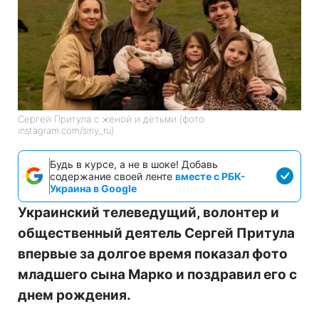
Сергей Притула с женой и детьми (фото:
instagram.com/siriy_ru)
Будь в курсе, а не в шоке! Добавь
содержание своей ленте
вместе с РБК-
Украина в Google
Украинский телеведущий, волонтер и
общественный деятель Сергей Притула
впервые за долгое время показал фото
младшего сына Марко и поздравил его с
днем рождения.