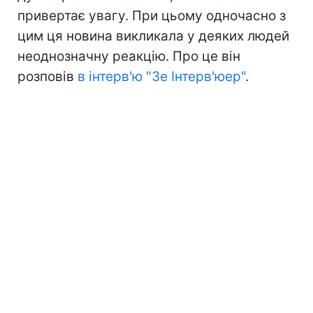
привертає увагу. При цьому одночасно з
цим ця новина викликала у деяких людей
неоднозначну реакцію. Про це він
розповів
в інтерв'ю "Зе Інтерв'юер"
.