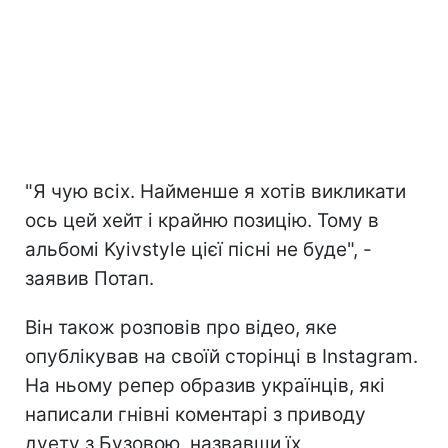
"Я чую всіх. Найменше я хотів викликати
ось цей хейт і крайню позицію. Тому в
альбомі Kyivstyle цієї пісні не буде", -
заявив Потап.
Він також розповів про відео, яке
опублікував на своїй сторінці в Instagram.
На ньому репер образив українців, які
написали гнівні коментарі з приводу
дуету з Бузовою, назвавши їх