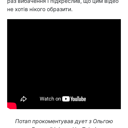
раз вибачення і підкреслив, що цим відео
не хотів нікого образити.
Потап прокоментував дует з Ольгою