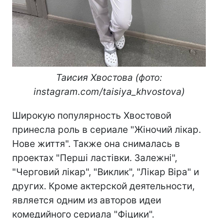
Таисия Хвостова (фото:
instagram.com/taisiya_khvostova)
Широкую популярность Хвостовой
принесла роль в сериале "Жіночий лікар.
Нове життя". Также она снималась в
проектах "Перші ластівки. Залежні",
"Черговий лікар", "Виклик", "Лікар Віра" и
других. Кроме актерской деятельности,
является одним из авторов идеи
комедийного сериала "Фіцики".