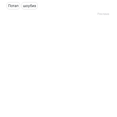
Потап
шоубиз