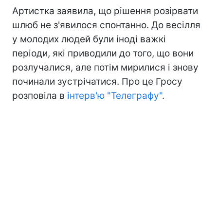
Артистка заявила, що рішення розірвати
шлюб не з'явилося спонтанно. До весілля
у молодих людей були іноді важкі
періоди, які приводили до того, що вони
розлучалися, але потім мирилися і знову
починали зустрічатися. Про це Гросу
розповіла в
інтерв'ю "Телеграфу"
.