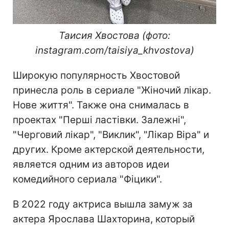
Таисия Хвостова (фото:
instagram.com/taisiya_khvostova)
Широкую популярность Хвостовой
принесла роль в сериале "Жіночий лікар.
Нове життя". Также она снималась в
проектах "Перші ластівки. Залежні",
"Черговий лікар", "Виклик", "Лікар Віра" и
других. Кроме актерской деятельности,
является одним из авторов идеи
комедийного сериала "Фіцики".
В 2022 году актриса вышла замуж за
актера Ярослава Шахторина, который