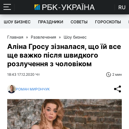
RU
ШОУ БИЗНЕС
ПРАЗДНИКИ
СОВЕТЫ
ГОРОСКОПЫ
Главная
»
Развлечения
»
Шоу бизнес
Аліна Гросу зізналася, що їй все
ще важко після швидкого
розлучення з чоловіком
18:43 17.12.2020 Чт
2 мин
РОМАН МИРОНЧУК