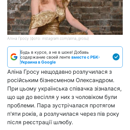
Аліна Гросу (фото: instagram.com/alina_grosu)
Будь в курсе, а не в шоке! Добавь
содержание своей ленте
вместе с РБК-
Украина в Google
Аліна Гросу нещодавно розлучилася з
російським бізнесменом Олександром.
При цьому українська співачка зізналася,
що ще до весілля у них з чоловіком були
проблеми. Пара зустрічалася протягом
п'яти років, а розлучилася через пів року
після реєстрації шлюбу.