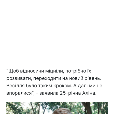
"Щоб відносини міцніли, потрібно їх
розвивати, переходити на новий рівень.
Весілля було таким кроком. А далі ми не
впоралися", - заявила 25-річна Аліна.