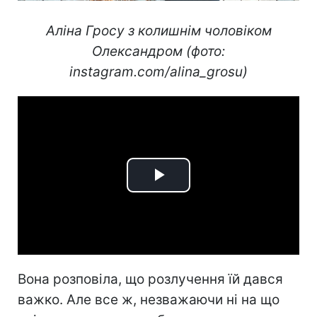
Аліна Гросу з колишнім чоловіком
Олександром (фото:
instagram.com/alina_grosu)
Play
Video
Вона розповіла, що розлучення їй дався
важко. Але все ж, незважаючи ні на що