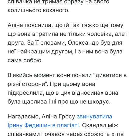
співачка не тримає образу на свого
колишнього коханого.
Аліна пояснила, що їй так тяжко ще тому
що вона втратила не тільки чоловіка, але і
друга. За її словами, Олександр був для
неї найкращим другом, і з ним вона була
сама собою.
В якийсь момент вони почали "дивитися в
різні сторони". При цьому вона
підкреслила, що в цих відносинах вона
була щаслива і ні про що не шкодує.
Нагадаємо, Аліна Гросу
звинуватила
Ірину Федишин в плагіаті
. Скандал між
співачками почався через схожість хітів