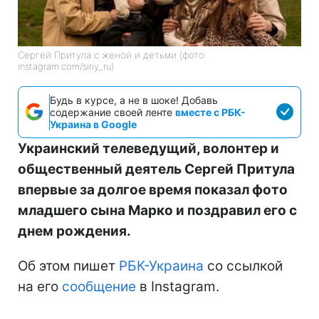
Сергей Притула с женой и детьми (фото:
instagram.com/siriy_ru)
Будь в курсе, а не в шоке! Добавь
содержание своей ленте
вместе с РБК-
Украина в Google
Украинский телеведущий, волонтер и
общественный деятель Сергей Притула
впервые за долгое время показал фото
младшего сына Марко и поздравил его с
днем рождения.
Об этом пишет
РБК-Украина
со ссылкой
на его
сообщение
в Instagram.