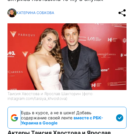
КАТЕРИНА СОБКОВА
Таисия Хвостова и Ярослав Шахторин (фото:
instagram.com/taisiya_khvostova)
Будь в курсе, а не в шоке! Добавь
содержание своей ленте
вместе с РБК-
Украина в Google
Актеры Таисия Хвостова и Ярослав