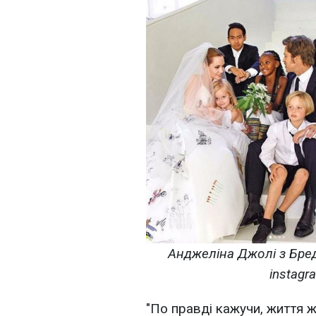
Анджеліна Джолі з Бред
instagr
"По правді кажучи, життя ж