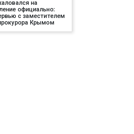
жаловался на
ление официально:
ервью с заместителем
прокурора Крымом