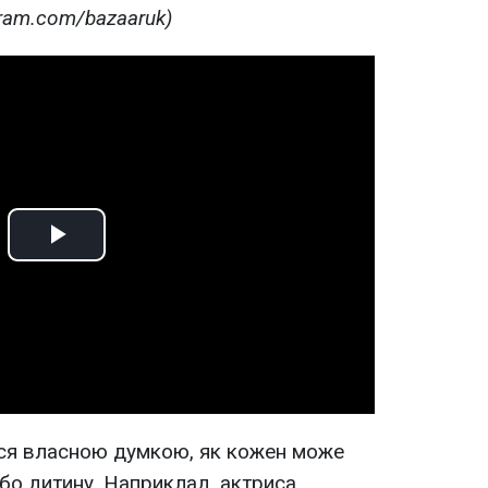
gram.com/bazaaruk)
Play
Video
ся власною думкою, як кожен може
або дитину. Наприклад, актриса