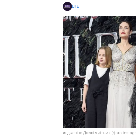
LITE
Анджеліна Джолі з дітьми (фото: insta