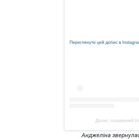
Переглянути цей допис в Instagr
Допис, поширений Ha
Анджеліна звернулас