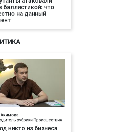
упанты атаковали
в баллистикой: что
естно на данный
ент
ИТИКА
 Акимова
одитель рубрики Происшествия
год никто из бизнеса