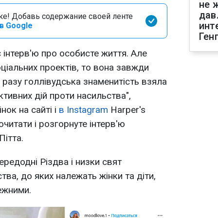
не 
дав
оке! Добавь содержание своей ленте
инт
в Google
Ген
 інтерв'ю про особисте життя. Але
ціальних проектів, то вона завжди
 разу голлівудська знаменитість взяла
активних дій проти насильства",
нок на сайті і
в Instagram
Harper's
читати і розгорнуте інтерв'ю
ітта.
редодні Різдва і низки свят
ва, до яких належать жінки та діти,
ежними.