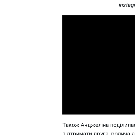
insta
Також Анджеліна поділила
підтримати друга, родича 