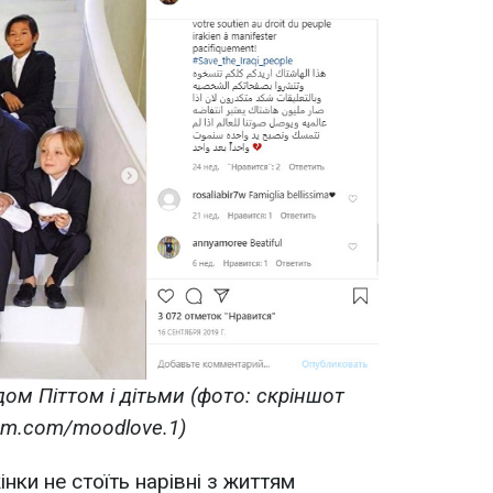
ом Піттом і дітьми (фото: скріншот
am.com/moodlove.1)
інки не стоїть нарівні з життям