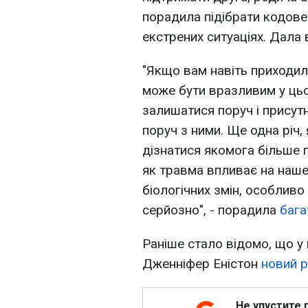
порадила підібрати кодове
екстрених ситуаціях. Дала 
"Якщо вам навіть приходило
може бути вразливим у цьо
залишатися поруч і присутні
поруч з ними. Ще одна річ,
дізнатися якомога більше 
як травма впливає на наше
біологічних змін, особливо
серйозно", - порадила
бага
Раніше стало відомо, що у
Дженніфер Еністон
новий 
Не упустите 