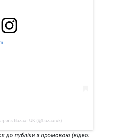
am
rper's Bazaar UK (@bazaaruk)
я до публіки з промовою (відео: