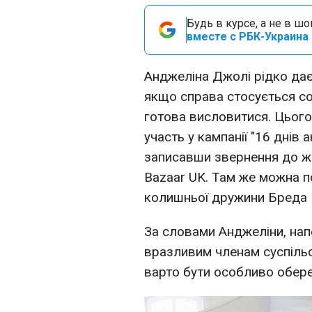
Будь в курсе, а не в ш
вместе с РБК-Украина 
Анджеліна Джолі рідко дає
якщо справа стосується со
готова висловитися. Цього
участь у кампанії "16 днів 
записавши звернення до жі
Bazaar UK. Там же можна по
колишньої дружини Бреда П
За словами Анджеліни, напе
вразливим членам суспільст
варто бути особливо обер