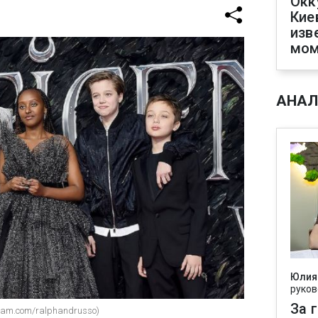
Окк
Кие
изв
мом
АНАЛ
Юлия
руков
За 
gram.com/ralphandrusso)