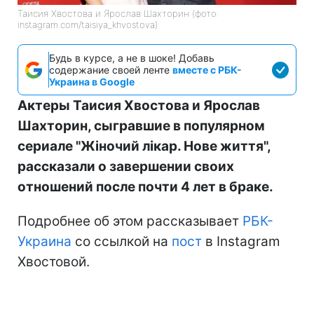
Таисия Хвостова и Ярослав Шахторин (фото:
instagram.com/taisiya_khvostova)
Будь в курсе, а не в шоке! Добавь
содержание своей ленте
вместе с РБК-
Украина в Google
Актеры Таисия Хвостова и Ярослав
Шахторин, сыгравшие в популярном
сериале "Жіночий лікар. Нове життя",
рассказали о завершении своих
отношений после почти 4 лет в браке.
Подробнее об этом рассказывает
РБК-
Украина
со ссылкой на
пост
в Instagram
Хвостовой.