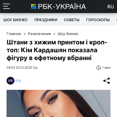
RU
ШОУ БИЗНЕС
ПРАЗДНИКИ
СОВЕТЫ
ГОРОСКОПЫ
Главная
»
Развлечения
»
Шоу бизнес
Штани з хижим принтом і кроп-
топ: Кім Кардашян показала
фігуру в ефетному вбранні
09:23 23.12.2020 Ср
1 мин
LITE