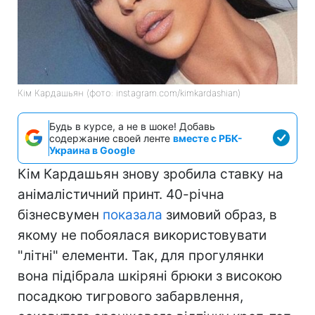
Кім Кардашьян (фото: instagram.com/kimkardashian)
Будь в курсе, а не в шоке! Добавь
содержание своей ленте
вместе с РБК-
Украина в Google
Кім Кардашьян знову зробила ставку на
анімалістичний принт. 40-річна
бізнесвумен
показала
зимовий образ, в
якому не побоялася використовувати
"літні" елементи. Так, для прогулянки
вона підібрала шкіряні брюки з високою
посадкою тигрового забарвлення,