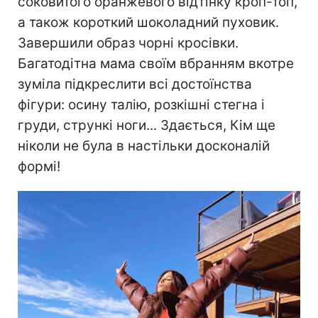
соковитого оранжевого відтінку кроп-топ,
а також короткий шоколадний пуховик.
Завершили образ чорні кросівки.
Багатодітна мама своїм вбранням вкотре
зуміла підкреслити всі достоїнства
фігури: осину талію, розкішні стегна і
груди, стрункі ноги... Здається, Кім ще
ніколи не була в настільки досконалій
формі!