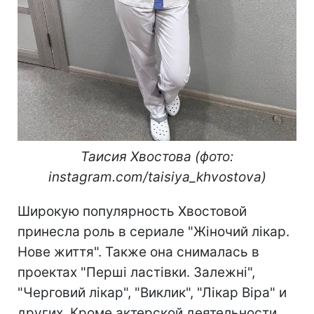
Таисия Хвостова (фото:
instagram.com/taisiya_khvostova)
Широкую популярность Хвостовой
принесла роль в сериале "Жіночий лікар.
Нове життя". Также она снималась в
проектах "Перші ластівки. Залежні",
"Черговий лікар", "Виклик", "Лікар Віра" и
других. Кроме актерской деятельности,