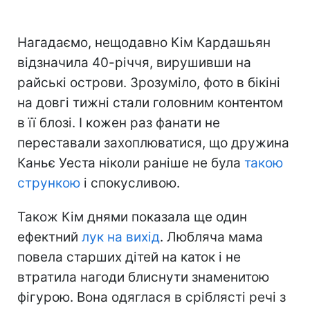
Нагадаємо, нещодавно Кім Кардашьян
відзначила 40-річчя, вирушивши на
райські острови. Зрозуміло, фото в бікіні
на довгі тижні стали головним контентом
в її блозі. І кожен раз фанати не
переставали захоплюватися, що дружина
Каньє Уеста ніколи раніше не була
такою
стрункою
і спокусливою.
Також Кім днями показала ще один
ефектний
лук на вихід
. Любляча мама
повела старших дітей на каток і не
втратила нагоди блиснути знаменитою
фігурою. Вона одяглася в сріблясті речі з