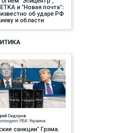
 огнем "Эпицентр",
ETKA и "Новая почта":
 известно об ударе РФ
Киеву и области
ИТИКА
рий Сидоров
спондент РБК-Украина
ские санкции" Грэма.