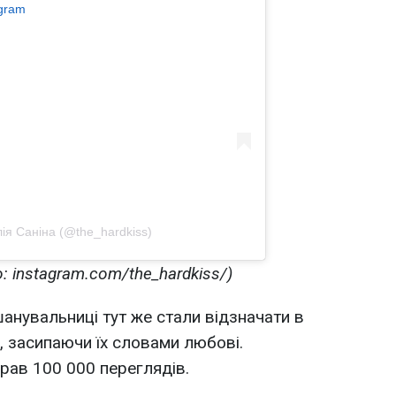
agram
лія Саніна (@the_hardkiss)
: instagram.com/the_hardkiss/)
шанувальниці тут же стали відзначати в
, засипаючи їх словами любові.
рав 100 000 переглядів.