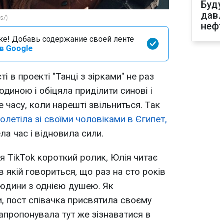
Буд
дав
s/)
неф
оке! Добавь содержание своей ленте
в Google
ті в проекті "Танці з зірками" не раз
одиною і обіцяла приділити синові і
 часу, коли нарешті звільниться. Так
олетіла зі своїми чоловіками в Єгипет,
ла час і відновила сили.
я TikTok короткий ролик, Юлія читає
в якій говориться, що раз на сто років
людини з однією душею. Як
, пост співачка присвятила своєму
запропонувала тут же зізнаватися в