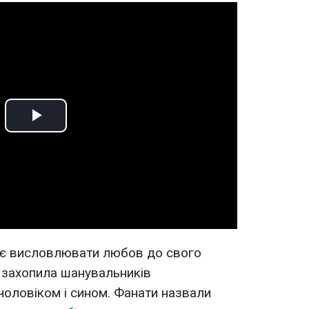
Play
Video
ює висловлювати любов до свого
 захопила шанувальників
оловіком і сином. Фанати назвали