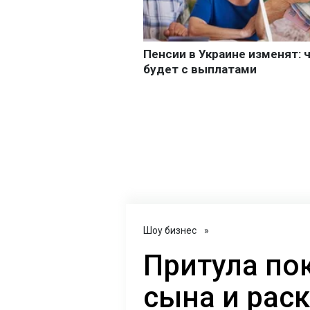
Шоу бизнес
»
Притула по
сына и рас