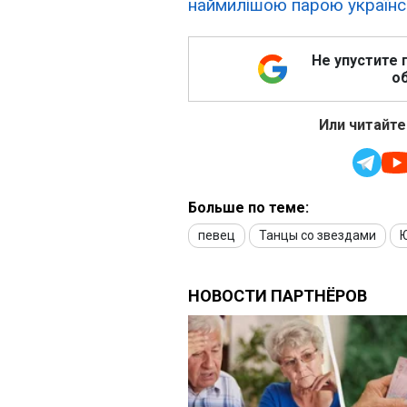
наймилішою парою українс
Не упустите 
об
Или читайте
Больше по теме:
певец
Танцы со звездами
Ю