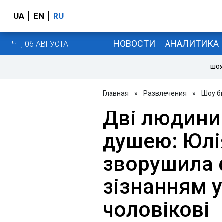
UA
EN
RU
НОВОСТИ
АНАЛИТИКА
ЧТ, 06 АВГУСТА
ШОУ
Главная
»
Развлечения
»
Шоу б
Дві людини
душею: Юлі
зворушила 
зізнанням у
чоловікові