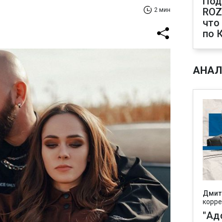
Под
ROZ
2 мин
что
по 
АНАЛ
Дмит
корре
"Ад