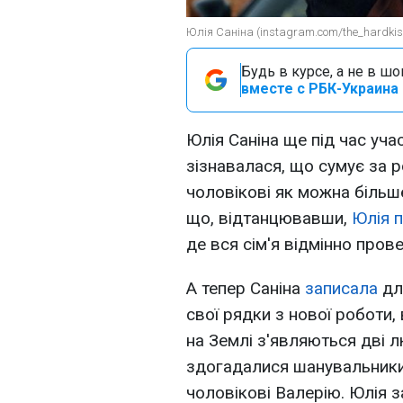
Юлія Саніна (instagram.com/the_hardkis
Будь в курсе, а не в ш
вместе с РБК-Украина 
Юлія Саніна ще під час учас
зізнавалася, що сумує за р
чоловікові як можна більше
що, відтанцювавши,
Юлія п
де вся сім'я відмінно прове
А тепер Саніна
записала
дл
свої рядки з нової роботи, 
на Землі з'являються дві 
здогадалися шанувальники
чоловікові Валерію. Юлія 