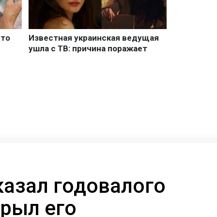
казал годовалого
крыл его