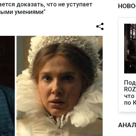
ется доказать, что не уступает
НОВО
ными умениями"
Под
ROZ
что
по 
АНАЛ