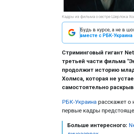
Кадры из фильма о сестре Шерлока Хо
Будь в курсе, а не в ш
вместе с РБК-Украина 
Стриминговый гигант Net
третьей части фильма "Э
продолжит историю мла
Холмса, которая не устае
самостоятельно раскрыв
РБК-Украина
расскажет о н
первые кадры предстояще
Больше интересного:
N
динозаврах