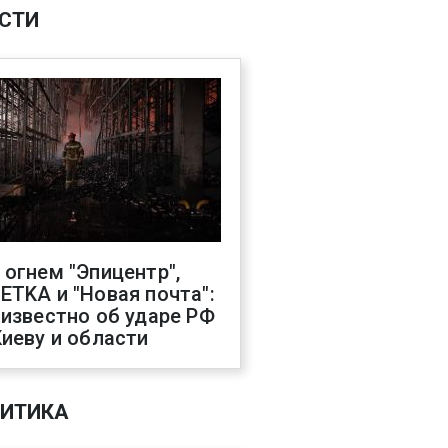
СТИ
 огнем "Эпицентр",
ETKA и "Новая почта":
 известно об ударе РФ
Киеву и области
ИТИКА