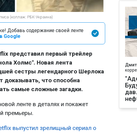
лмса (коллаж: РБК-Украина)
оке! Добавь содержание своей ленте
в Google
flix представил первый трейлер
нола Холмс". Новая лента
Дмит
корре
дшей сестры легендарного Шерлока
"Ад
т доказывать, что способна
Буд
ать самые сложные загадки.
дав
неф
овой ленте в деталях и покажет
й премьеры.
etflix выпустил зрелищный сериал о