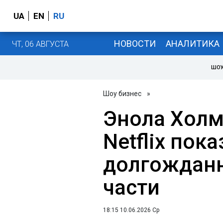
UA
EN
RU
НОВОСТИ
АНАЛИТИКА
ЧТ, 06 АВГУСТА
ШОУ
Шоу бизнес
»
Энола Холм
Netflix пок
долгожданн
части
18:15 10.06.2026 Ср