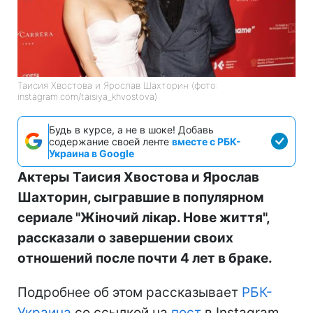
Таисия Хвостова и Ярослав Шахторин (фото:
instagram.com/taisiya_khvostova)
Будь в курсе, а не в шоке! Добавь
содержание своей ленте
вместе с РБК-
Украина в Google
Актеры Таисия Хвостова и Ярослав
Шахторин, сыгравшие в популярном
сериале "Жіночий лікар. Нове життя",
рассказали о завершении своих
отношений после почти 4 лет в браке.
Подробнее об этом рассказывает
РБК-
Украина
со ссылкой на
пост
в Instagram