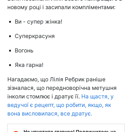
новому році і засипали компліментами:
Ви - супер жінка!
Суперкрасуня
Вогонь
Яка гарна!
Нагадаємо, що Лілія Ребрик раніше
зізналася, що передноворічна метушня
інколи стомлює і дратує її.
На щастя, у
ведучої є рецепт, що робити, якщо, як
вона висловилася, все дратує.
Не упустите главное! Подпишитесь на