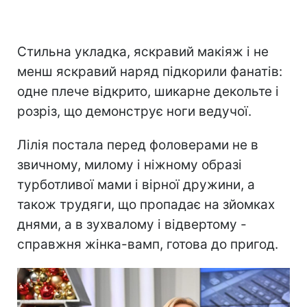
Стильна укладка, яскравий макіяж і не
менш яскравий наряд підкорили фанатів:
одне плече відкрито, шикарне декольте і
розріз, що демонструє ноги ведучої.
Лілія постала перед фоловерами не в
звичному, милому і ніжному образі
турботливої мами і вірної дружини, а
також трудяги, що пропадає на зйомках
днями, а в зухвалому і відвертому -
справжня жінка-вамп, готова до пригод.