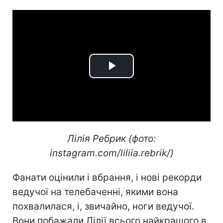
Play
Video
Лілія Ребрик (фото:
instagram.com/liliia.rebrik/)
Фанати оцінили і вбрання, і нові рекорди
ведучої на телебаченні, якими вона
похвалилася, і, звичайно, ноги ведучої.
Вони побажали Лілії всього найкращого в