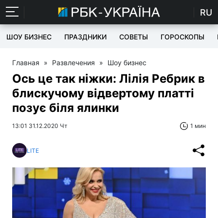
RU
ШОУ БИЗНЕС
ПРАЗДНИКИ
СОВЕТЫ
ГОРОСКОПЫ
Главная
»
Развлечения
»
Шоу бизнес
Ось це так ніжки: Лілія Ребрик в
блискучому відвертому платті
позує біля ялинки
13:01 31.12.2020 Чт
1 мин
LITE