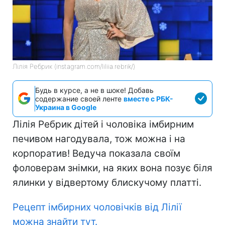
Лілія Ребрик (instagram.com/liliia.rebrik/)
Будь в курсе, а не в шоке! Добавь
содержание своей ленте
вместе с РБК-
Украина в Google
Лілія Ребрик дітей і чоловіка імбирним
печивом нагодувала, тож можна і на
корпоратив! Ведуча показала своїм
фоловерам знімки, на яких вона позує біля
ялинки у відвертому блискучому платті.
Рецепт імбирних чоловічків від Лілії
можна знайти тут.