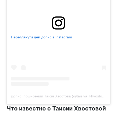
Переглянути цей допис в Instagram
Допис, поширений Таїсія Хвостова (@taisiya_khvostova)
Что известно о Таисии Хвостовой