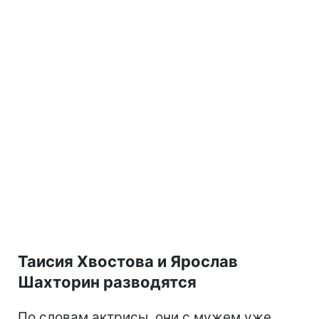
Таисия Хвостова и Ярослав
Шахторин разводятся
По словам актрисы, они с мужем уже