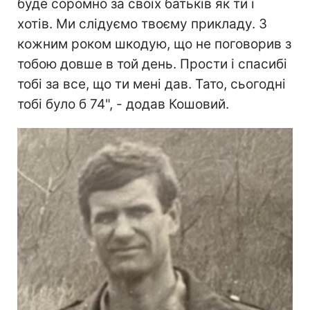
буде соромно за своїх батьків як ти і
хотів. Ми слідуємо твоєму прикладу. З
кожним роком шкодую, що не поговорив з
тобою довше в той день. Прости і спасибі
тобі за все, що ти мені дав. Тато, сьогодні
тобі було б 74", - додав Кошовий.