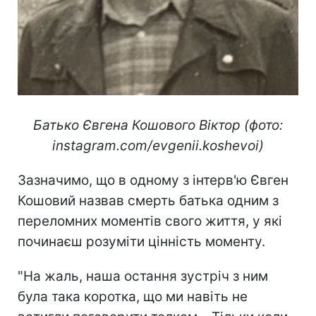
Батько Євгена Кошового Віктор (фото:
instagram.com/evgenii.koshevoi)
Зазначимо, що в одному з інтерв'ю Євген
Кошовий назвав смерть батька одним з
переломних моментів свого життя, у які
починаєш розуміти цінність моменту.
"На жаль, наша остання зустріч з ним
була така коротка, що ми навіть не