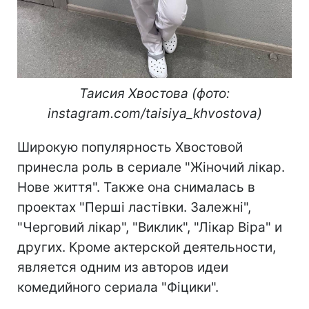
Таисия Хвостова (фото:
instagram.com/taisiya_khvostova)
Широкую популярность Хвостовой
принесла роль в сериале "Жіночий лікар.
Нове життя". Также она снималась в
проектах "Перші ластівки. Залежні",
"Черговий лікар", "Виклик", "Лікар Віра" и
других. Кроме актерской деятельности,
является одним из авторов идеи
комедийного сериала "Фіцики".