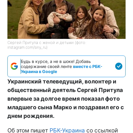
Сергей Притула с женой и детьми (фото:
instagram.com/siriy_ru)
Будь в курсе, а не в шоке! Добавь
содержание своей ленте
вместе с РБК-
Украина в Google
Украинский телеведущий, волонтер и
общественный деятель Сергей Притула
впервые за долгое время показал фото
младшего сына Марко и поздравил его с
днем рождения.
Об этом пишет
РБК-Украина
со ссылкой