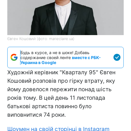
Євген Кошовий (фото: marieclaire.ua)
Будь в курсе, а не в шоке! Добавь
содержание своей ленте
вместе с РБК-
Украина в Google
Художній керівник "Кварталу 95" Євген
Кошовий розповів про гірку втрату, яку
йому довелося пережити понад шість
років тому. В цей день 11 листопада
батькові артиста повинно було
виповнитися 74 роки.
Шоумен на своїй сторінці в Instagram