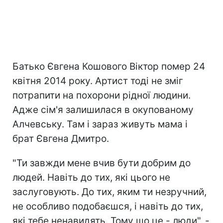
Батько Євгена Кошового Віктор помер 24
квітня 2014 року. Артист тоді не зміг
потрапити на похорони рідної людини.
Адже сім'я залишилася в окупованому
Алчевську. Там і зараз живуть мама і
брат Євгена Дмитро.
"Ти завжди мене вчив бути добрим до
людей. Навіть до тих, які цього не
заслуговують. До тих, яким ти незручний,
не особливо подобаєшся, і навіть до тих,
які тебе ненавидять. Тому що це - люди", -