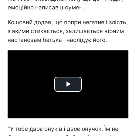
емоційно написав шоумен.
Кошовий додав, що попри негатив і злість,
з якими стикається, залишається вірним
настановам батька і наслідує його.
Play
Video
"У тебе двоє онуків і двоє онучок. Їм не