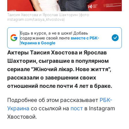
Таисия Хвостова и Ярослав Шахторин (фото:
instagram.com/taisiya_khvostova)
Будь в курсе, а не в шоке! Добавь
содержание своей ленте
вместе с РБК-
Украина в Google
Актеры Таисия Хвостова и Ярослав
Шахторин, сыгравшие в популярном
сериале "Жіночий лікар. Нове життя",
рассказали о завершении своих
отношений после почти 4 лет в браке.
Подробнее об этом рассказывает
РБК-
Украина
со ссылкой на
пост
в Instagram
Хвостовой.