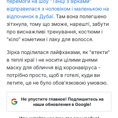
перемоги на шоу "Танці з зірками"
відправилася з чоловіком і маленькою на
відпочинок в Дубаї.
Там вона полегшено
зітхнула, тому що зможе, нарешті, забути
про виснажливі тренування, костюми і
"кіло" кометики і лаку для волосся.
Зірка поділилася лайфхаками, як "втекти"
в теплі краї і не носити цілими днями
маску для обличчя від коронавіруса -
потрібно просто, щоб в готелі, куди ви
летите, це не було обов'язковою умовою.
Не упустите главное! Подпишитесь на
наши обновления в Google!