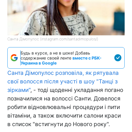
Санта Дімопулос (instagram.com/santadimopulos/)
Будь в курсе, а не в шоке! Добавь
содержание своей ленте
вместе с РБК-
Украина в Google
Санта Дімопулос розповіла, як рятувала
свої волосся після участі в шоу "Танці з
зірками"
, - тоді щоденні укладання погано
позначилися на волоссі Санти. Довелося
робити відновлювальні процедури і пити
вітаміни, а також включити салони краси
в список "встигнути до Нового року".