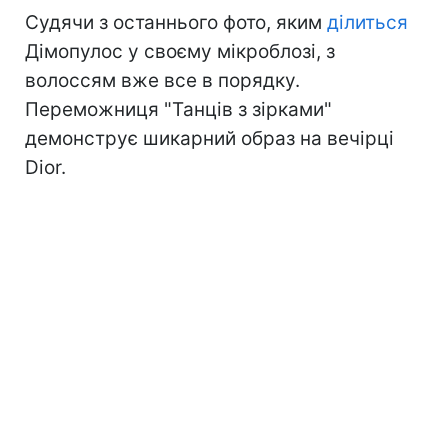
Судячи з останнього фото, яким
ділиться
Дімопулос у своєму мікроблозі, з
волоссям вже все в порядку.
Переможниця "Танців з зірками"
демонструє шикарний образ на вечірці
Dior.