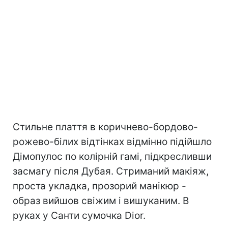
Стильне плаття в коричнево-бордово-
рожево-білих відтінках відмінно підійшло
Дімопулос по колірній гамі, підкресливши
засмагу після Дубая. Стриманий макіяж,
проста укладка, прозорий манікюр -
образ вийшов свіжим і вишуканим. В
руках у Санти сумочка Dior.