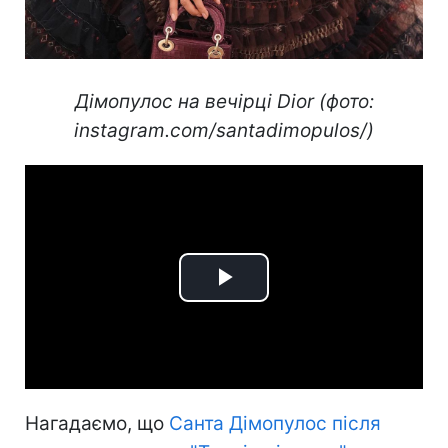
Дімопулос на вечірці Dior (фото:
instagram.com/santadimopulos/)
Play
Video
Нагадаємо, що
Санта Дімопулос після