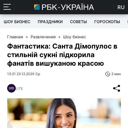
RU
ШОУ БИЗНЕС
ПРАЗДНИКИ
СОВЕТЫ
ГОРОСКОПЫ
Главная
»
Развлечения
»
Шоу бизнес
Фантастика: Санта Дімопулос в
стильній сукні підкорила
фанатів вишуканою красою
13:21 23.12.2020 Ср
2 мин
LITE