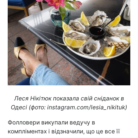
Леся Нікітюк показала свій сніданок в
Одесі (фото: instagram.com/lesia_nikituk)
Фолловери викупали ведучу в
компліментах і відзначили, що це все її