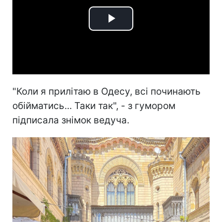
Play
Video
"Коли я прилітаю в Одесу, всі починають
обійматись... Таки так", - з гумором
підписала знімок ведуча.