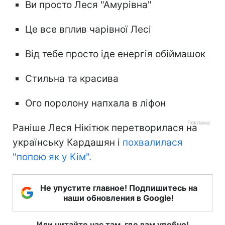
Ви просто Леся "Амурівна"
Це все вплив чарівної Лесі
Від тебе просто іде енергія обіймашок
Стильна та красива
Ого поролону напхала в ліфон
Раніше Леся Нікітюк перетворилася на
українську Кардашян і
похвалилася
"попою як у Кім".
Не упустите главное! Подпишитесь на
наши обновления в Google!
Или читайте нас там, где вам удобно!