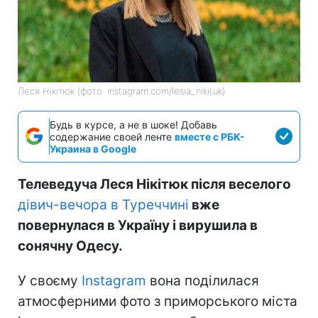
Леся Нікітюк (фото: instagram.com/lesia_nikituk)
Будь в курсе, а не в шоке! Добавь
содержание своей ленте
вместе с РБК-
Украина в Google
Телеведуча Леся Нікітюк після веселого
дівич-вечора в Туреччині
вже
повернулася в Україну і вирушила в
сонячну Одесу.
У своєму
Instagram
вона поділилася
атмосферними фото з приморського міста