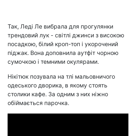
Так, Леді Ле вибрала для прогулянки
трендовий лук - світлі джинси з високою
посадкою, білий кроп-топ і укорочений
піджак. Вона доповнила аутфіт чорною
сумочкою і темними окулярами.
Нікітюк позувала на тлі мальовничого
одеського дворика, в якому стоять
столики кафе. За одним з них ніжно
обіймається парочка.