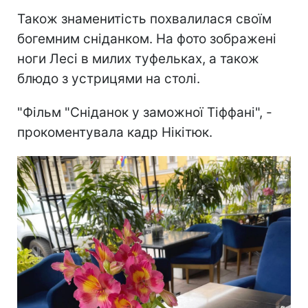
Також знаменитість похвалилася своїм
богемним сніданком. На фото зображені
ноги Лесі в милих туфельках, а також
блюдо з устрицями на столі.
"Фільм "Сніданок у заможної Тіффані", -
прокоментувала кадр Нікітюк.