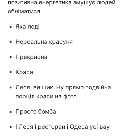
позитивна енергетика змушує людей
обніматися.
Яка леді
Нереальна красуня
Прекрасна
Краса
Леся, ви шик. Ну прямо подвійна
порція краси на фото
Просто бомба
І Леся і ресторан і Одеса усі вау