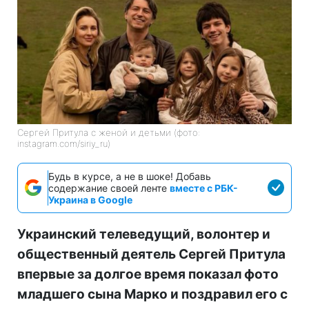
Сергей Притула с женой и детьми (фото:
instagram.com/siriy_ru)
Будь в курсе, а не в шоке! Добавь
содержание своей ленте
вместе с РБК-
Украина в Google
Украинский телеведущий, волонтер и
общественный деятель Сергей Притула
впервые за долгое время показал фото
младшего сына Марко и поздравил его с