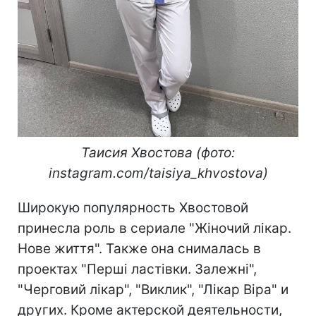
Таисия Хвостова (фото:
instagram.com/taisiya_khvostova)
Широкую популярность Хвостовой
принесла роль в сериале "Жіночий лікар.
Нове життя". Также она снималась в
проектах "Перші ластівки. Залежні",
"Черговий лікар", "Виклик", "Лікар Віра" и
других. Кроме актерской деятельности,