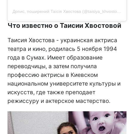
Допис, поширений Таїсія Хвостова (@taisiya_khvostova)
Что известно о Таисии Хвостовой
Таисия Хвостова - украинская актриса
театра и кино, родилась 5 ноября 1994
года в Сумах. Имеет образование
переводчицы, а затем получила
профессию актрисы в Киевском
национальном университете культуры и
искусств, где также преподает
режиссуру и актерское мастерство.