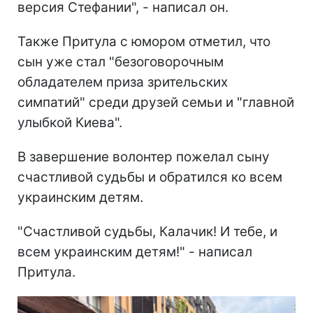
версия Стефании", - написал он.
Также Притула с юмором отметил, что
сын уже стал "безоговорочным
обладателем приза зрительских
симпатий" среди друзей семьи и "главной
улыбкой Киева".
В завершение волонтер пожелал сыну
счастливой судьбы и обратился ко всем
украинским детям.
"Счастливой судьбы, Калачик! И тебе, и
всем украинским детям!" - написал
Притула.