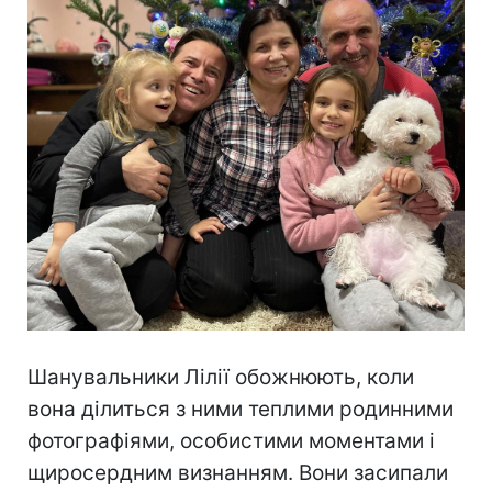
Шанувальники Лілії обожнюють, коли
вона ділиться з ними теплими родинними
фотографіями, особистими моментами і
щиросердним визнанням. Вони засипали