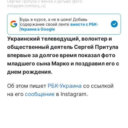
Сергей Притула с женой и детьми (фото:
instagram.com/siriy_ru)
Будь в курсе, а не в шоке! Добавь
содержание своей ленте
вместе с РБК-
Украина в Google
Украинский телеведущий, волонтер и
общественный деятель Сергей Притула
впервые за долгое время показал фото
младшего сына Марко и поздравил его с
днем рождения.
Об этом пишет
РБК-Украина
со ссылкой
на его
сообщение
в Instagram.