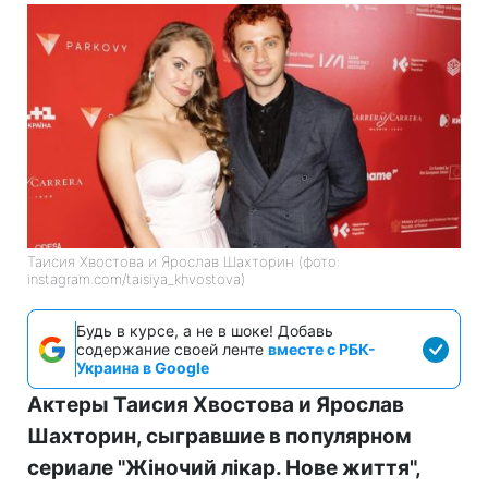
Таисия Хвостова и Ярослав Шахторин (фото:
instagram.com/taisiya_khvostova)
Будь в курсе, а не в шоке! Добавь
содержание своей ленте
вместе с РБК-
Украина в Google
Актеры Таисия Хвостова и Ярослав
Шахторин, сыгравшие в популярном
сериале "Жіночий лікар. Нове життя",