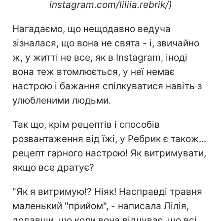
instagram.com/liliia.rebrik/)
Нагадаємо, що нещодавно ведуча
зізналася, що вона не свята - і, звичайно
ж, у житті не все, як в Instagram, іноді
вона теж втомлюється, у неї немає
настрою і бажання спілкуватися навіть з
улюбленими людьми.
Так що, крім рецептів і способів
розвантаження від їжі, у Ребрик є також...
рецепт гарного настрою! Як витримувати,
якщо все дратує?
"Як я витримую!? Ніяк! Насправді травня
маленький "прийом", - написала Лілія,
додавши, що коли вона відчуває, що всі,