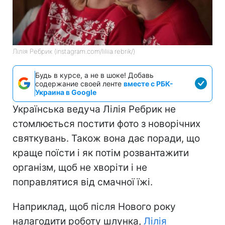
Лілія Ребрик (instagram.com/liliia.rebrik/)
Будь в курсе, а не в шоке! Добавь
содержание своей ленте
вместе с РБК-
Украина в Google
Українська ведуча Лілія Ребрик не
стомлюється постити фото з новорічних
святкувань. Також вона дає поради, що
краще поїсти і як потім розвантажити
організм, щоб не хворіти і не
поправлятися від смачної їжі.
Наприклад, щоб після Нового року
налагодити роботу шлунка,
Лілія