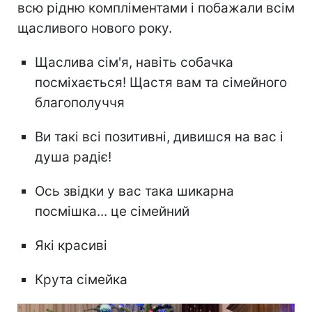
всю рідню компліментами і побажали всім
щасливого нового року.
Щаслива сім'я, навіть собачка
посміхається! Щастя вам та сімейного
благополуччя
Ви такі всі позитивні, дивишся на вас і
душа радіє!
Ось звідки у вас така шикарна
посмішка... це сімейний
Які красиві
Крута сімейка