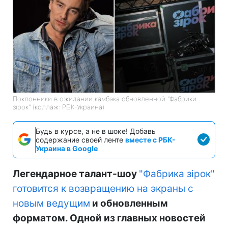
Поклонники в ожидании камбэка обновленной "Фабрики
зірок" (коллаж: РБК-Украина)
Будь в курсе, а не в шоке! Добавь
содержание своей ленте
вместе с РБК-
Украина в Google
Легендарное талант-шоу
"Фабрика зірок"
готовится к возвращению на экраны с
новым ведущим
и обновленным
форматом. Одной из главных новостей