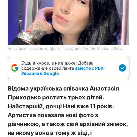
Анастасія Приходько (фото: instagram.com/prykhodko_official)
Будь в курсе, а не в шоке! Добавь
содержание своей ленте
вместе с РБК-
Украина в Google
Відома українська співачка Анастасія
Приходько ростить трьох дітей.
Найстаршій, дочці Нані вже 11 років.
Артистка показала нові фото з
дівчинкою, а також свій архівний знімок,
на якому вона в тому ж віці, і