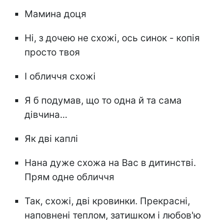
Мамина доця
Ні, з дочею не схожі, ось синок - копія
просто твоя
І обличчя схожі
Я б подумав, що то одна й та сама
дівчина...
Як дві каплі
Нана дуже схожа на Вас в дитинстві.
Прям одне обличчя
Так, схожі, дві кровинки. Прекрасні,
наповнені теплом, затишком і любов'ю