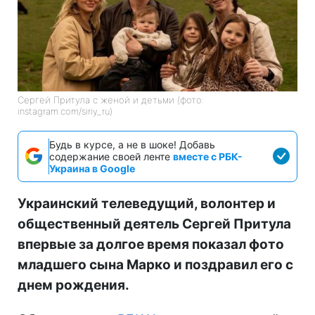
Сергей Притула с женой и детьми (фото:
instagram.com/siriy_ru)
Будь в курсе, а не в шоке! Добавь
содержание своей ленте
вместе с РБК-
Украина в Google
Украинский телеведущий, волонтер и
общественный деятель Сергей Притула
впервые за долгое время показал фото
младшего сына Марко и поздравил его с
днем рождения.