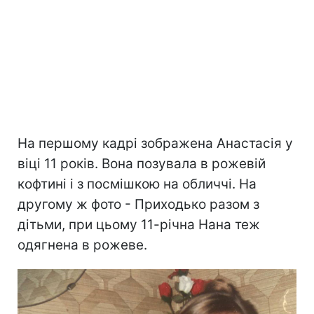
На першому кадрі зображена Анастасія у
віці 11 років. Вона позувала в рожевій
кофтині і з посмішкою на обличчі. На
другому ж фото - Приходько разом з
дітьми, при цьому 11-річна Нана теж
одягнена в рожеве.