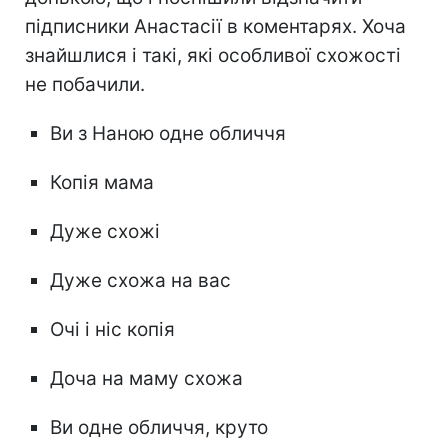
підписники Анастасії в коментарях. Хоча
знайшлися і такі, які особливої схожості
не побачили.
Ви з Наною одне обличчя
Копія мама
Дуже схожі
Дуже схожа на вас
Очі і ніс копія
Доча на маму схожа
Ви одне обличчя, круто