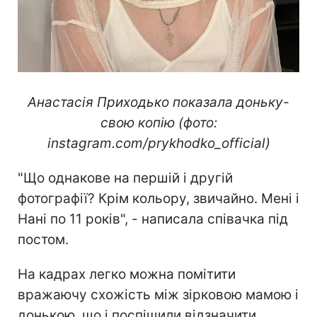
Анастасія Приходько показала доньку-
свою копію (фото:
instagram.com/prykhodko_official)
"Що однакове на першій і другій
фотографії? Крім кольору, звичайно. Мені і
Нані по 11 років", - написала співачка під
постом.
На кадрах легко можна помітити
вражаючу схожість між зірковою мамою і
донькою, що і поспішили відзначити