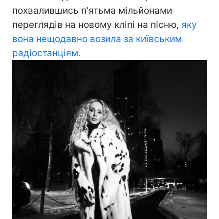
похвалившись п'ятьма мільйонами
переглядів на новому кліпі на пісню,
яку
вона нещодавно возила за київським
радіостанціям.