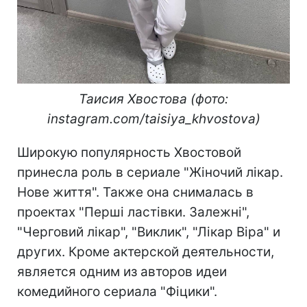
Таисия Хвостова (фото:
instagram.com/taisiya_khvostova)
Широкую популярность Хвостовой
принесла роль в сериале "Жіночий лікар.
Нове життя". Также она снималась в
проектах "Перші ластівки. Залежні",
"Черговий лікар", "Виклик", "Лікар Віра" и
других. Кроме актерской деятельности,
является одним из авторов идеи
комедийного сериала "Фіцики".