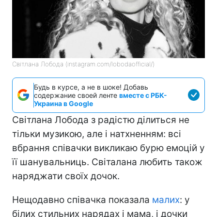
Світлана Лобода (instagram.com/lobodaofficial/)
Будь в курсе, а не в шоке! Добавь
содержание своей ленте
вместе с РБК-
Украина в Google
Світлана Лобода з радістю ділиться не
тільки музикою, але і натхненням: всі
вбрання співачки викликаю бурю емоцій у
її шанувальниць. Світалана любить також
наряджати своїх дочок.
Нещодавно співачка показала
малих
: у
білих стильних нарядах і мама, і дочки