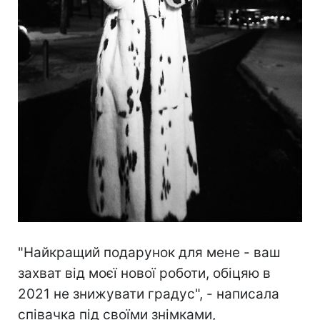
"Найкращий подарунок для мене - ваш
захват від моєї нової роботи, обіцяю в
2021 не знижувати градус", - написала
співачка під своїми знімками,