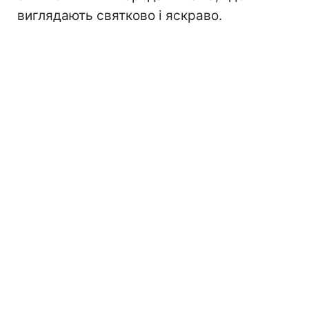
виглядають святково і яскраво.