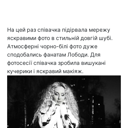
На цей раз співачка підірвала мережу
яскравими фото в стильній довгій шубі.
Атмосферні чорно-білі фото дуже
сподобались фанатам Лободи. Для
фотосесії співачка зробила вишукані
кучерики і яскравий макіяж.