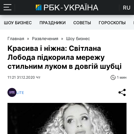
RU
ШОУ БИЗНЕС
ПРАЗДНИКИ
СОВЕТЫ
ГОРОСКОПЫ
Главная
»
Развлечения
»
Шоу бизнес
Красива і ніжна: Світлана
Лобода підкорила мережу
стильним луком в довгій шубці
11:21 31.12.2020 Чт
1 мин
LITE