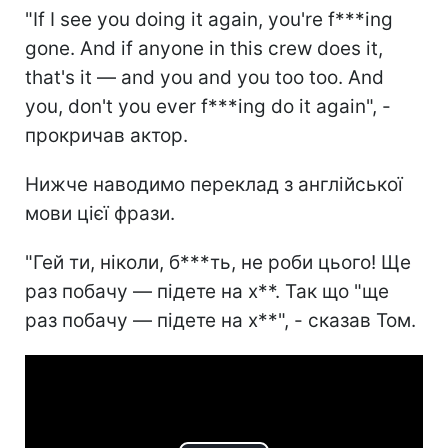
"If I see you doing it again, you're f***ing
gone. And if anyone in this crew does it,
that's it — and you and you too too. And
you, don't you ever f***ing do it again", -
прокричав актор.
Нижче наводимо переклад з англійської
мови цієї фрази.
"Гей ти, ніколи, б***ть, не роби цього! Ще
раз побачу — підете на х**. Так що "ще
раз побачу — підете на х**", - сказав Том.