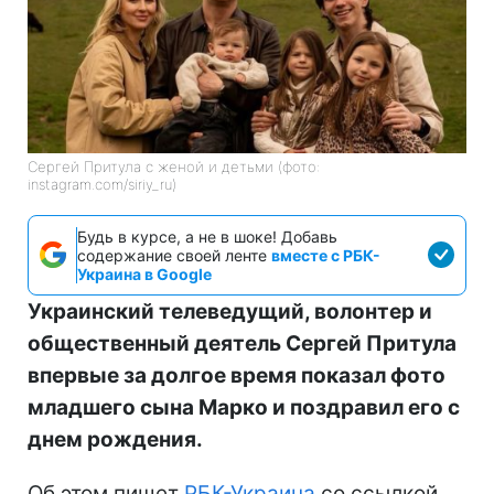
Сергей Притула с женой и детьми (фото:
instagram.com/siriy_ru)
Будь в курсе, а не в шоке! Добавь
содержание своей ленте
вместе с РБК-
Украина в Google
Украинский телеведущий, волонтер и
общественный деятель Сергей Притула
впервые за долгое время показал фото
младшего сына Марко и поздравил его с
днем рождения.
Об этом пишет
РБК-Украина
со ссылкой