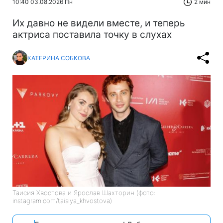
10:40 03.08.2026 Пн
2 мин
Их давно не видели вместе, и теперь
актриса поставила точку в слухах
КАТЕРИНА СОБКОВА
Таисия Хвостова и Ярослав Шахторин (фото:
instagram.com/taisiya_khvostova)