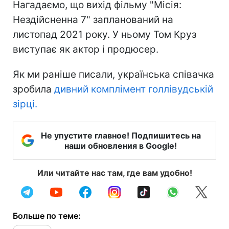
Нагадаємо, що вихід фільму "Місія:
Нездійсненна 7" запланований на
листопад 2021 року. У ньому Том Круз
виступає як актор і продюсер.
Як ми раніше писали, українська співачка
зробила
дивний комплімент голлівудській
зірці.
Не упустите главное! Подпишитесь на
наши обновления в Google!
Или читайте нас там, где вам удобно!
Больше по теме: