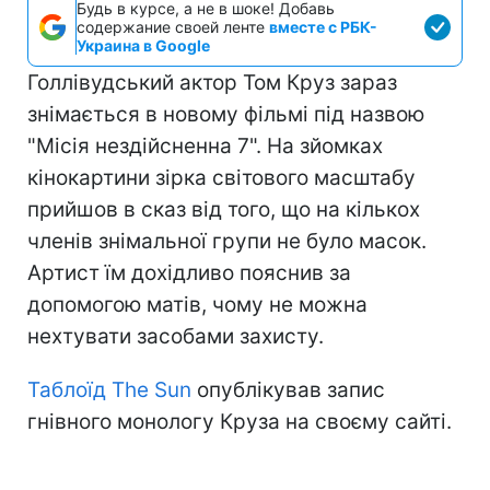
Будь в курсе, а не в шоке! Добавь
содержание своей ленте
вместе с РБК-
Украина в Google
Голлівудський актор Том Круз зараз
знімається в новому фільмі під назвою
"Місія нездійсненна 7". На зйомках
кінокартини зірка світового масштабу
прийшов в сказ від того, що на кількох
членів знімальної групи не було масок.
Артист їм дохідливо пояснив за
допомогою матів, чому не можна
нехтувати засобами захисту.
Таблоїд The Sun
опублікував запис
гнівного монологу Круза на своєму сайті.