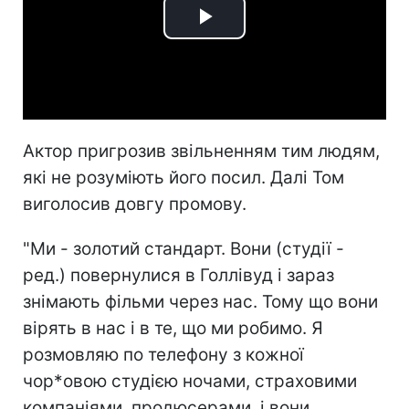
Play
Video
Актор пригрозив звільненням тим людям,
які не розуміють його посил. Далі Том
виголосив довгу промову.
"Ми - золотий стандарт. Вони (студії -
ред.) повернулися в Голлівуд і зараз
знімають фільми через нас. Тому що вони
вірять в нас і в те, що ми робимо. Я
розмовляю по телефону з кожної
чор*овою студією ночами, страховими
компаніями, продюсерами, і вони