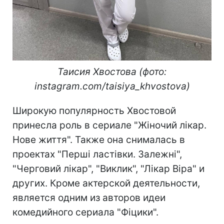
Таисия Хвостова (фото:
instagram.com/taisiya_khvostova)
Широкую популярность Хвостовой
принесла роль в сериале "Жіночий лікар.
Нове життя". Также она снималась в
проектах "Перші ластівки. Залежні",
"Черговий лікар", "Виклик", "Лікар Віра" и
других. Кроме актерской деятельности,
является одним из авторов идеи
комедийного сериала "Фіцики".