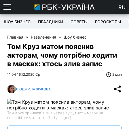
RU
ШОУ БИЗНЕС
ПРАЗДНИКИ
СОВЕТЫ
ГОРОСКОПЫ
Главная
»
Развлечения
»
Шоу бизнес
Том Круз матом пояснив
акторам, чому потрібно ходити
в масках: хтось злив запис
11:04 16.12.2020 Ср
2 мин
ЛЮДМИЛА ЖУКОВА
Том Круз прийшов в гнів через відсутність масок на
співробітниках (фото: GettyImages)