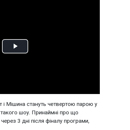
Play
Video
т і Мішина стануть четвертою парою у
я такого шоу. Принаймні про що
через 3 дні після фіналу програми,