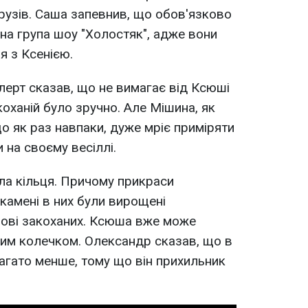
друзів. Саша запевнив, що обов'язково
ьна група шоу "Холостяк", адже вони
я з Ксенією.
лерт сказав, що не вимагає від Ксюші
коханій було зручно. Але Мішина, як
о як раз навпаки, дуже мріє приміряти
 на своєму весіллі.
ла кільця. Причому прикраси
камені в них були вирощені
рові закоханих. Ксюша вже може
ним колечком. Олександр сказав, що в
багато менше, тому що він прихильник