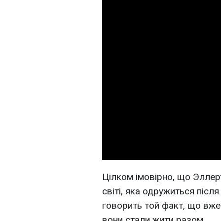
Цілком імовірно, що Эллер
світі, яка одружиться післ
говорить той факт, що вже 
вони стали жити разом.