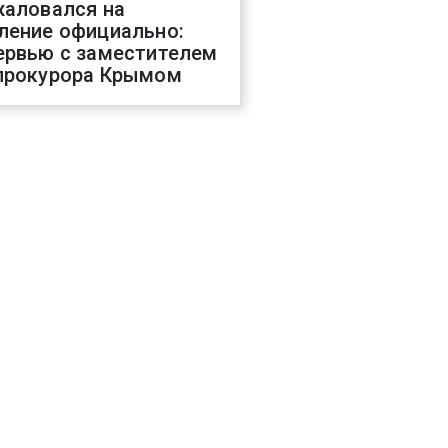
жаловался на
ление официально:
ервью с заместителем
прокурора Крымом