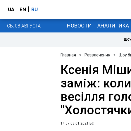
UA
EN
RU
НОВОСТИ
АНАЛИТИКА
СБ, 08 АВГУСТА
ШОУ
Главная
»
Развлечения
»
Шоу б
Ксенія Міш
заміж: коли
весілля гол
"Холостячки
14:57 03.01.2021 Вс