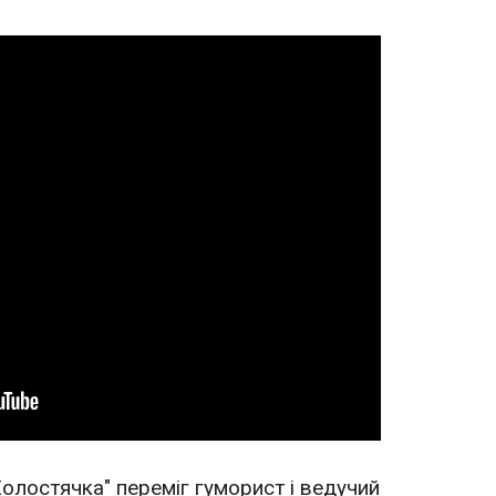
Холостячка" переміг гуморист і ведучий