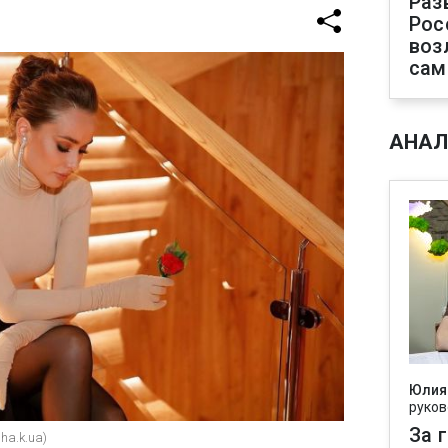
Раз
Рос
воз
сам
АНАЛ
Юлия
руков
За 
ha.k.ua)