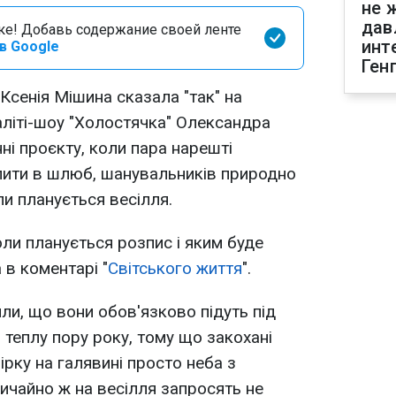
не 
дав
оке! Добавь содержание своей ленте
инт
в Google
Ген
Ксенія Мішина сказала "так" на
літі-шоу "Холостячка" Олександра
нні проєкту, коли пара нарешті
пити в шлюб, шанувальників природно
ли планується весілля.
коли планується розпис і яким буде
 в коментарі "
Світського життя
".
ли, що вони обов'язково підуть під
в теплу пору року, тому що закохані
ірку на галявині просто неба з
чайно ж на весілля запросять не