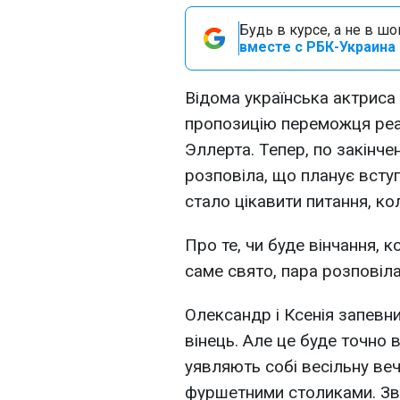
Будь в курсе, а не в ш
вместе с РБК-Украина 
Відома українська актриса 
пропозицію переможця реа
Эллерта. Тепер, по закінче
розповіла, що планує всту
стало цікавити питання, ко
Про те, чи буде вінчання, 
саме свято, пара розповіла
Олександр і Ксенія запевни
вінець. Але це буде точно 
уявляють собі весільну веч
фуршетними столиками. Зви