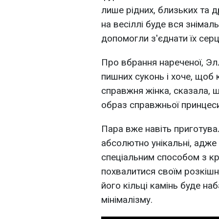
лише рідних, близьких та 
на весіллі буде вся знімал
допомогли з'єднати їх серц
Про вбрання нареченої, Эл
пишних суконь і хоче, щоб 
справжня жінка, сказала, щ
образ справжньої принцеси
Пара вже навіть приготува
абсолютно унікальні, адже 
спеціальним способом з к
похвалитися своїм розкіш
його кільці камінь буде на
мінімалізму.