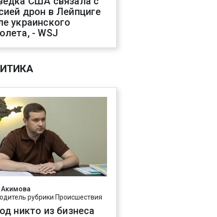
ведка США связала с
сией дрон в Лейпциге
ле украинского
олета, - WSJ
ИТИКА
 Акимова
одитель рубрики Происшествия
год никто из бизнеса