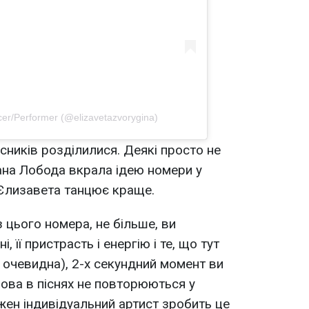
cer/Performer (@elizavetazvorygina)
сників розділилися. Деякі просто не
ана Лобода вкрала ідею номери у
- Єлизавета танцює краще.
 цього номера, не більше, ви
, її пристрасть і енергію і те, що тут
ь очевидна), 2-х секундний момент ви
лова в піснях не повторюються у
жен індивідуальний артист зробить це