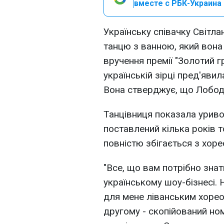
вместе с РБК-Украина 
Українську співачку Світлан
танцю з ванною, який вона
вручення премії "Золотий г
українській зірці пред'яви
Вона стверджує, що Лобод
Танцівниця показала уриво
поставлений кілька років т
повністю збігається з хоре
"Все, що вам потрібно знат
українському шоу-бізнесі.
для мене ліванським хорео
другому - скопійований номе