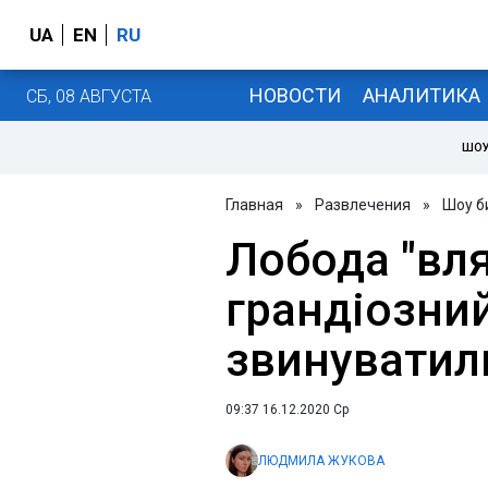
UA
EN
RU
НОВОСТИ
АНАЛИТИКА
СБ, 08 АВГУСТА
ШОУ
Главная
»
Развлечения
»
Шоу б
Лобода "вля
грандіозний
звинуватили
09:37 16.12.2020 Ср
ЛЮДМИЛА ЖУКОВА