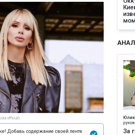
Окк
Кие
изв
мом
АНАЛ
Юлия
da official)
руков
За 
оке! Добавь содержание своей ленте