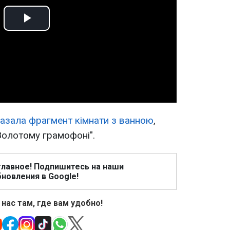
Play
Video
азала фрагмент кімнати з ванною
,
Золотому грамофоні".
главное! Подпишитесь на наши
новления в Google!
 нас там, где вам удобно!