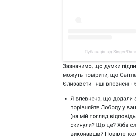
Публікація від Singer/Dan
Зазначимо, що думки підпи
можуть повірити, що Світл
Єлизавети. Інші впевнені 
Я впевнена, що додали з
порівняйте Лободу у ванні
(на мій погляд відповід
скинули? Що це? Хіба с
виконавців? Повірте, ко