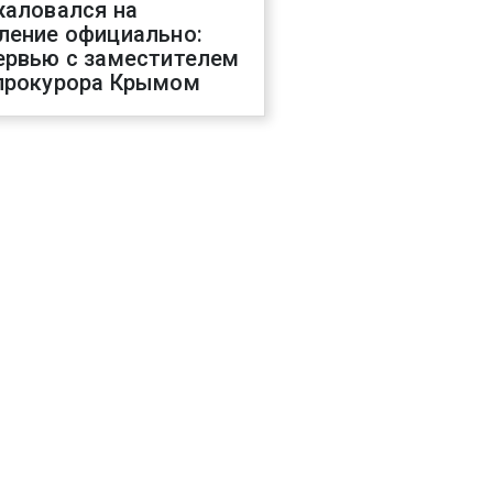
жаловался на
ление официально:
ервью с заместителем
прокурора Крымом