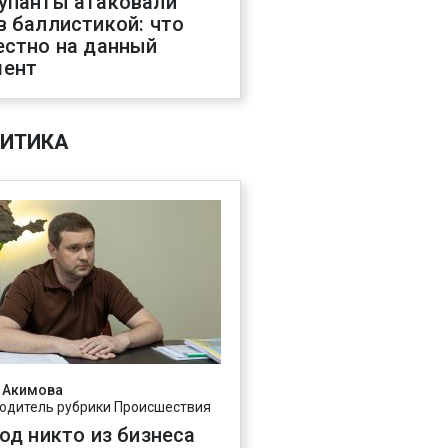
упанты атаковали
в баллистикой: что
естно на данный
ент
ИТИКА
 Акимова
одитель рубрики Происшествия
год никто из бизнеса