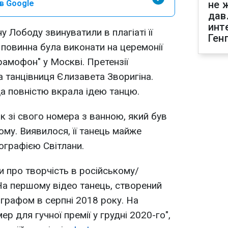
в Google
не 
дав
инт
у Лободу звинуватили в плагіаті її
Ген
 повинна була виконати на церемонії
рамофон" у Москві. Претензії
ла танцівниця Єлизавета Зворигіна.
а повністю вкрала ідею танцю.
к зі свого номера з ванною, який був
ому. Виявилося, її танець майже
ографією Світлани.
и про творчість в російському/
 На першому відео танець, створений
графом в серпні 2018 року. На
р для гучної премії у грудні 2020-го",