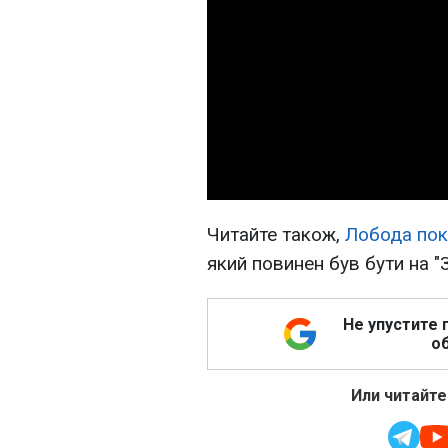
Читайте також,
Лобода пок
який повинен був бути на "
Не упустите 
об
Или читайте