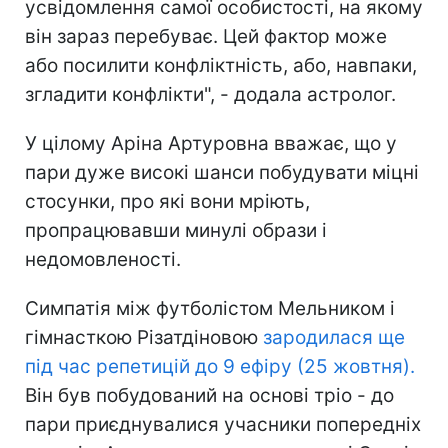
усвідомлення самої особистості, на якому
він зараз перебуває. Цей фактор може
або посилити конфліктність, або, навпаки,
згладити конфлікти", - додала астролог.
У цілому Аріна Артуровна вважає, що у
пари дуже високі шанси побудувати міцні
стосунки, про які вони мріють,
пропрацювавши минулі образи і
недомовленості.
Симпатія між футболістом Мельником і
гімнасткою Різатдіновою
зародилася ще
під час репетицій до 9 ефіру (25 жовтня).
Він був побудований на основі тріо - до
пари приєднувалися учасники попередніх