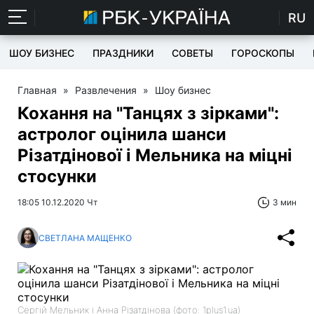
RU
ШОУ БИЗНЕС
ПРАЗДНИКИ
СОВЕТЫ
ГОРОСКОПЫ
Главная
»
Развлечения
»
Шоу бизнес
Кохання на "Танцях з зірками":
астролог оцінила шанси
Різатдінової і Мельника на міцні
стосунки
18:05 10.12.2020 Чт
3 мин
СВЕТЛАНА МАЩЕНКО
Сергій Мельник і Анна Різатдінова (фото: 1plus1.ua)