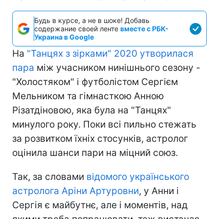
Будь в курсе, а не в шоке! Добавь
содержание своей ленте
вместе с РБК-
Украина в Google
На
"Танцях з зірками" 2020 утворилася
пара
між учасником нинішнього сезону -
"Холостяком" і футболістом Сергієм
Мельником та гімнасткою Анною
Різатдіновою, яка була на "Танцях"
минулого року. Поки всі пильно стежать
за розвитком їхніх стосунків, астролог
оцінила шанси пари на міцний союз.
Так, за словами
відомого українського
астролога Аріни Артуровни
, у Анни і
Сергія є майбутнє, але і моментів, над