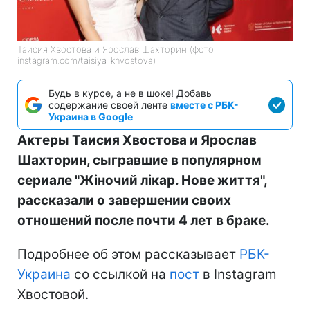
Таисия Хвостова и Ярослав Шахторин (фото:
instagram.com/taisiya_khvostova)
Будь в курсе, а не в шоке! Добавь
содержание своей ленте
вместе с РБК-
Украина в Google
Актеры Таисия Хвостова и Ярослав
Шахторин, сыгравшие в популярном
сериале "Жіночий лікар. Нове життя",
рассказали о завершении своих
отношений после почти 4 лет в браке.
Подробнее об этом рассказывает
РБК-
Украина
со ссылкой на
пост
в Instagram
Хвостовой.