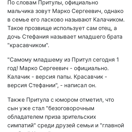
По словам Притулы, официально
мальчика зовут Марко Сергеевич, однако
в семье его ласково называют Калачиком.
Такое прозвище использует сам отец, а
дочь Стефания называет младшего брата
"красавчиком".
"Самому младшему из Притул сегодня 1
год! Марко Сергеевич - официально.
Калачик - версия папы. Красавчик -
версия Стефании", - написал он.
Также Притула с юмором отметил, что
сын уже стал "безоговорочным
обладателем приза зрительских
симпатий" среди друзей семьи и "главной