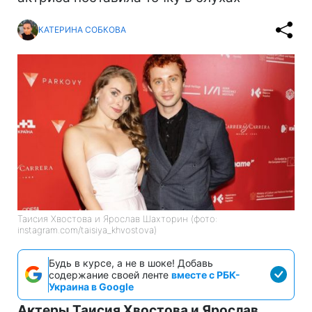
КАТЕРИНА СОБКОВА
Таисия Хвостова и Ярослав Шахторин (фото:
instagram.com/taisiya_khvostova)
Будь в курсе, а не в шоке! Добавь
содержание своей ленте
вместе с РБК-
Украина в Google
Актеры Таисия Хвостова и Ярослав