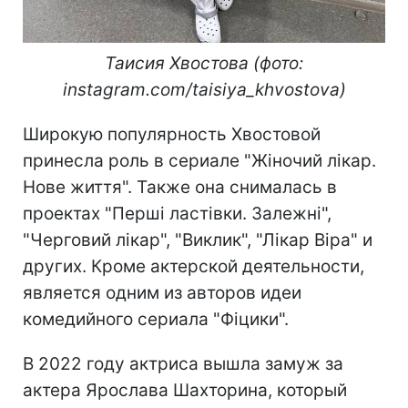
Таисия Хвостова (фото:
instagram.com/taisiya_khvostova)
Широкую популярность Хвостовой
принесла роль в сериале "Жіночий лікар.
Нове життя". Также она снималась в
проектах "Перші ластівки. Залежні",
"Черговий лікар", "Виклик", "Лікар Віра" и
других. Кроме актерской деятельности,
является одним из авторов идеи
комедийного сериала "Фіцики".
В 2022 году актриса вышла замуж за
актера Ярослава Шахторина, который