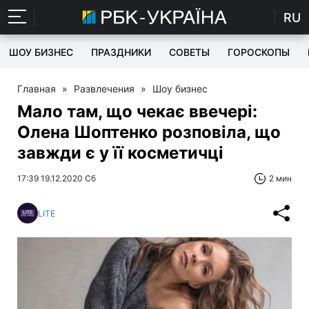
RU
ШОУ БИЗНЕС
ПРАЗДНИКИ
СОВЕТЫ
ГОРОСКОПЫ
Главная
»
Развлечения
»
Шоу бизнес
Мало там, що чекає ввечері:
Олена Шоптенко розповіла, що
завжди є у її косметичці
17:39 19.12.2020 Сб
2 мин
LITE