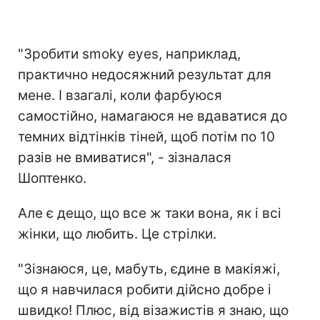
"Зробити smoky eyes, наприклад,
практично недосяжний результат для
мене. І взагалі, коли фарбуюся
самостійно, намагаюся не вдаватися до
темних відтінків тіней, щоб потім по 10
разів не вмиватися", - зізналася
Шоптенко.
Але є дещо, що все ж таки вона, як і всі
жінки, що любить. Це стрілки.
"Зізнаюся, це, мабуть, єдине в макіяжі,
що я навчилася робити дійсно добре і
швидко! Плюс, від візажистів я знаю, що