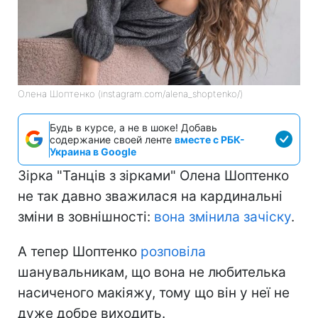
Олена Шоптенко (instagram.com/alena_shoptenko/)
Будь в курсе, а не в шоке! Добавь
содержание своей ленте
вместе с РБК-
Украина в Google
Зірка "Танців з зірками" Олена Шоптенко
не так давно зважилася на кардинальні
зміни в зовнішності:
вона змінила зачіску
.
А тепер Шоптенко
розповіла
шанувальникам, що вона не любителька
насиченого макіяжу, тому що він у неї не
дуже добре виходить.