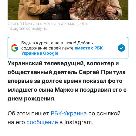
Сергей Притула с женой и детьми (фото:
instagram.com/siriy_ru)
Будь в курсе, а не в шоке! Добавь
содержание своей ленте
вместе с РБК-
Украина в Google
Украинский телеведущий, волонтер и
общественный деятель Сергей Притула
впервые за долгое время показал фото
младшего сына Марко и поздравил его с
днем рождения.
Об этом пишет
РБК-Украина
со ссылкой
на его
сообщение
в Instagram.