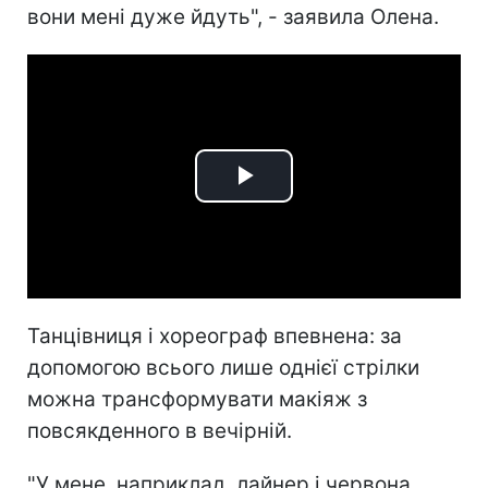
вони мені дуже йдуть", - заявила Олена.
Play
Video
Танцівниця і хореограф впевнена: за
допомогою всього лише однієї стрілки
можна трансформувати макіяж з
повсякденного в вечірній.
"У мене, наприклад, лайнер і червона