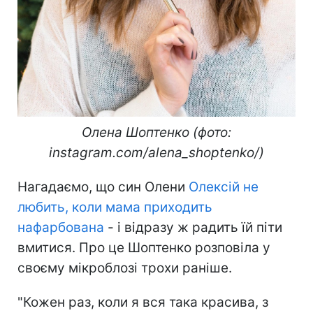
Олена Шоптенко (фото:
instagram.com/alena_shoptenko/)
Нагадаємо, що син Олени
Олексій не
любить, коли мама приходить
нафарбована
- і відразу ж радить їй піти
вмитися. Про це Шоптенко розповіла у
своєму мікроблозі трохи раніше.
"Кожен раз, коли я вся така красива, з