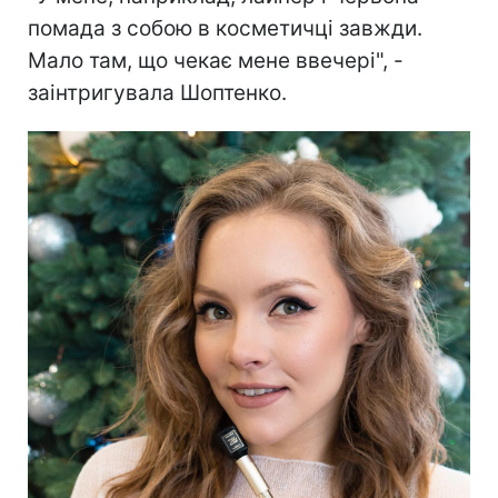
помада з собою в косметичці завжди.
Мало там, що чекає мене ввечері", -
заінтригувала Шоптенко.