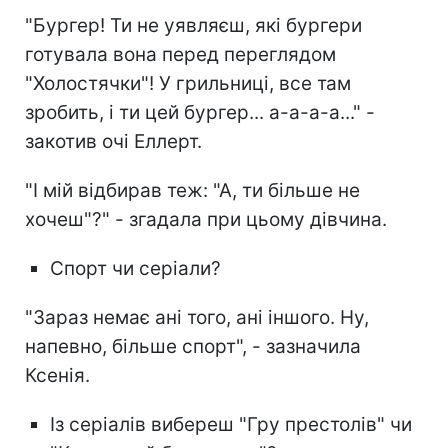
"Бургер! Ти не уявляєш, які бургери
готувала вона перед переглядом
"Холостячки"! У грильниці, все там
зробить, і ти цей бургер... а-а-а-а..." -
закотив очі Еллерт.
"І мій відбирав теж: "А, ти більше не
хочеш"?" - згадала при цьому дівчина.
Спорт чи серіали?
"Зараз немає ані того, ані іншого. Ну,
напевно, більше спорт", - зазначила
Ксенія.
Із серіалів вибереш "Гру престолів" чи