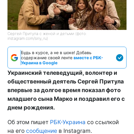
Сергей Притула с женой и детьми (фото:
instagram.com/siriy_ru)
Будь в курсе, а не в шоке! Добавь
содержание своей ленте
вместе с РБК-
Украина в Google
Украинский телеведущий, волонтер и
общественный деятель Сергей Притула
впервые за долгое время показал фото
младшего сына Марко и поздравил его с
днем рождения.
Об этом пишет
РБК-Украина
со ссылкой
на его
сообщение
в Instagram.