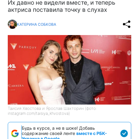
Их давно не видели вместе, и теперь
актриса поставила точку в слухах
КАТЕРИНА СОБКОВА
Таисия Хвостова и Ярослав Шахторин (фото:
instagram.com/taisiya_khvostova)
Будь в курсе, а не в шоке! Добавь
содержание своей ленте
вместе с РБК-
Украина в Google