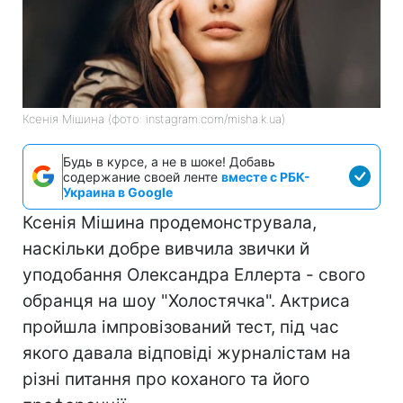
Ксенія Мішина (фото: instagram.com/misha.k.ua)
Будь в курсе, а не в шоке! Добавь
содержание своей ленте
вместе с РБК-
Украина в Google
Ксенія Мішина продемонструвала,
наскільки добре вивчила звички й
уподобання Олександра Еллерта - свого
обранця на шоу "Холостячка". Актриса
пройшла імпровізований тест, під час
якого давала відповіді журналістам на
різні питання про коханого та його