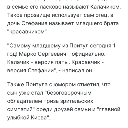
в семье его ласково называют Калачиком.
Такое прозвище использует сам отец, а
дочь Стефания называет младшего брата
"красавчиком".
"Самому младшему из Притул сегодня 1
год! Марко Сергеевич - официально.
Калачик - версия папы. Красавчик -
версия Стефании", - написал он.
Также Притула с юмором отметил, что
сын уже стал "безоговорочным
обладателем приза зрительских
симпатий" среди друзей семьи и "главной
улыбкой Киева".