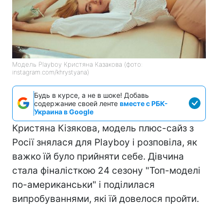
Модель Playboy Кристяна Казакова (фото:
instagram.com/khrystyana)
Будь в курсе, а не в шоке! Добавь
содержание своей ленте
вместе с РБК-
Украина в Google
Кристяна Кізякова, модель плюс-сайз з
Росії знялася для Playboy і розповіла, як
важко їй було прийняти себе. Дівчина
стала фіналісткою 24 сезону "Топ-моделі
по-американськи" і поділилася
випробуваннями, які їй довелося пройти.