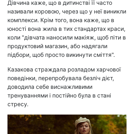
Дівчина каже, що в дитинстві її часто
називали коровою, через що у неї виникли
комплекси. Крім того, вона каже, що в
юності вона жила в тих стандартах краси,
коли "дівчата наносили макіяж, щоб піти в
продуктовий магазин, або надягали
підбори, щоб просто викинути сміття".
Казакова страждала розладом харчової
поведінки, перепробувала безліч дієт,
доводила себе виснажливими
тренуваннями і постійно була в стані
стресу.