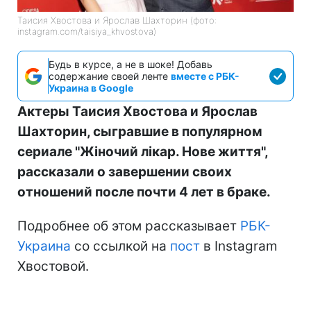
Таисия Хвостова и Ярослав Шахторин (фото:
instagram.com/taisiya_khvostova)
Будь в курсе, а не в шоке! Добавь
содержание своей ленте
вместе с РБК-
Украина в Google
Актеры Таисия Хвостова и Ярослав
Шахторин, сыгравшие в популярном
сериале "Жіночий лікар. Нове життя",
рассказали о завершении своих
отношений после почти 4 лет в браке.
Подробнее об этом рассказывает
РБК-
Украина
со ссылкой на
пост
в Instagram
Хвостовой.