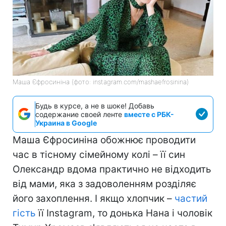
Маша Єфросиніна (фото: instagram.com/mashaefrosinina)
Будь в курсе, а не в шоке! Добавь
содержание своей ленте
вместе с РБК-
Украина в Google
Маша Єфросиніна обожнює проводити
час в тісному сімейному колі – її син
Олександр вдома практично не відходить
від мами, яка з задоволенням розділяє
його захоплення. І якщо хлопчик –
частий
гість
її Instagram, то донька Нана і чоловік