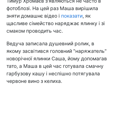
Тимур Хромаєв з'являються не часто в
фотоблозі. На цей раз Маша вирішила
зняти домашнє відео і
показати
, як
щасливе сімейство наряджає ялинку і зі
смаком проводить час.
Ведуча записала душевний ролик, в
якому засвітився головний "наряжатель"
новорічної ялинки Саша, йому допомагав
тато, а Маша в цей час готувала смачну
гарбузову кашу і неспішно потягувала
червоне вино з келиха.