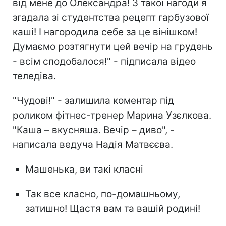
від мене до Олександра! З такої нагоди я
згадала зі студентства рецепт гарбузової
каші! І нагородила себе за це вінішком!
Думаємо розтягнути цей вечір на грудень
- всім сподобалося!" - підписала відео
теледіва.
"Чудові!" - залишила коментар під
роликом фітнес-тренер Марина Узєлкова.
"Каша – вкусняша. Вечір – диво", -
написала ведуча Надія Матвєєва.
Машенька, ви такі класні
Так все класно, по-домашньому,
затишно! Щастя вам та вашій родині!