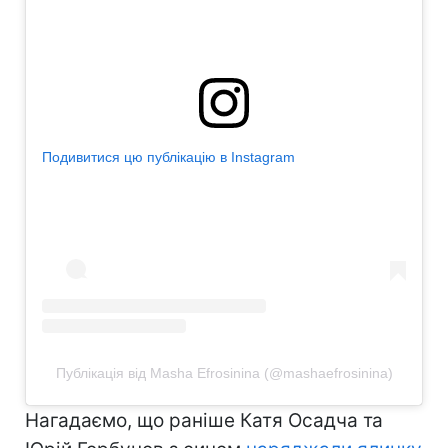
Подивитися цю публікацію в Instagram
Публікація від Masha Efrosinina (@mashaefrosinina)
Нагадаємо, що раніше Катя Осадча та