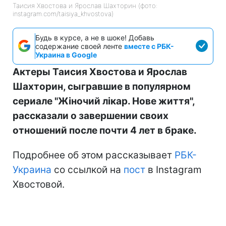
Таисия Хвостова и Ярослав Шахторин (фото:
instagram.com/taisiya_khvostova)
Будь в курсе, а не в шоке! Добавь
содержание своей ленте
вместе с РБК-
Украина в Google
Актеры Таисия Хвостова и Ярослав
Шахторин, сыгравшие в популярном
сериале "Жіночий лікар. Нове життя",
рассказали о завершении своих
отношений после почти 4 лет в браке.
Подробнее об этом рассказывает
РБК-
Украина
со ссылкой на
пост
в Instagram
Хвостовой.