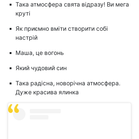
Така атмосфера свята відразу! Ви мега
круті
Як приємно вміти створити собі
настрій
Маша, це вогонь
Який чудовий син
Така радісна, новорічна атмосфера.
Дуже красива ялинка