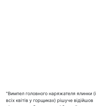
"Вимпел головного наряжателя ялинки (і
всіх квітів у горщиках) рішуче відійшов