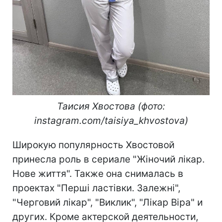
Таисия Хвостова (фото:
instagram.com/taisiya_khvostova)
Широкую популярность Хвостовой
принесла роль в сериале "Жіночий лікар.
Нове життя". Также она снималась в
проектах "Перші ластівки. Залежні",
"Черговий лікар", "Виклик", "Лікар Віра" и
других. Кроме актерской деятельности,