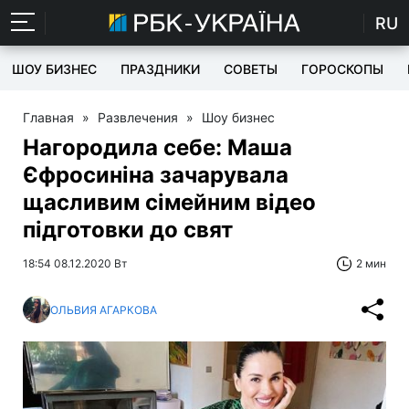
RU
ШОУ БИЗНЕС
ПРАЗДНИКИ
СОВЕТЫ
ГОРОСКОПЫ
Главная
»
Развлечения
»
Шоу бизнес
Нагородила себе: Маша
Єфросиніна зачарувала
щасливим сімейним відео
підготовки до свят
18:54 08.12.2020 Вт
2 мин
ОЛЬВИЯ АГАРКОВА