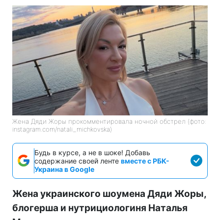
Жена Дяди Жоры прокомментировала ночной обстрел (фото:
instagram.com/natali_michkovska)
Будь в курсе, а не в шоке! Добавь
содержание своей ленте
вместе с РБК-
Украина в Google
Жена украинского шоумена Дяди Жоры,
блогерша и нутрициологиня Наталья