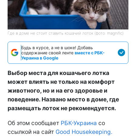
Где в доме не стоит ставить кошачий лоток (фото: magnific)
Будь в курсе, а не в шоке! Добавь
содержание своей ленте
вместе с РБК-
Украина в Google
Выбор места для кошачьего лотка
может влиять не только на комфорт
животного, но и на его здоровье и
поведение. Названо место в доме, где
размещать лоток не рекомендуется.
Об этом сообщает
РБК-Украина
со
ссылкой на сайт
Good Нousekeeping.