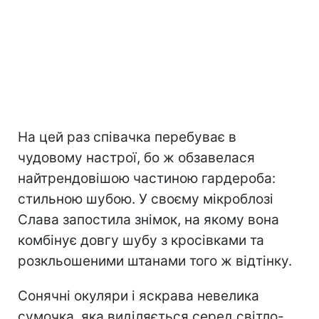
На цей раз співачка перебуває в
чудовому настрої, бо ж обзавелася
найтрендовішою частиною гардероба:
стильною шубою. У своєму мікроблозі
Слава запостила знімок, на якому вона
комбінує довгу шубу з кросівками та
розкльошеними штанами того ж відтінку.
Сонячні окуляри і яскрава невелика
сумочка, яка виділяється серед світло-