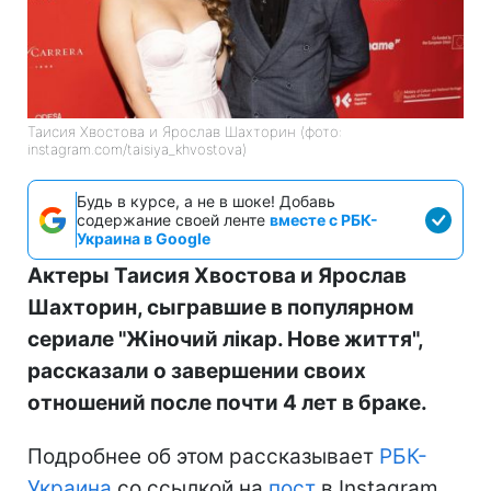
Таисия Хвостова и Ярослав Шахторин (фото:
instagram.com/taisiya_khvostova)
Будь в курсе, а не в шоке! Добавь
содержание своей ленте
вместе с РБК-
Украина в Google
Актеры Таисия Хвостова и Ярослав
Шахторин, сыгравшие в популярном
сериале "Жіночий лікар. Нове життя",
рассказали о завершении своих
отношений после почти 4 лет в браке.
Подробнее об этом рассказывает
РБК-
Украина
со ссылкой на
пост
в Instagram