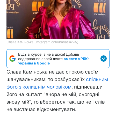
Слава Камінська (instagram.com/babaslavka/)
Будь в курсе, а не в шоке! Добавь
содержание своей ленте
вместе с РБК-
Украина в Google
Слава Камінська не дає спокою своїм
шанувальникам: то розбурхає їх
спільним
фото з колишнім чоловіком
, підписавши
його на кшталт "вчора не мій, сьогодні
знову мій", то вбереться так, що не і слів
не вистачає відкоментувати.