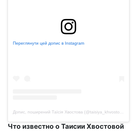
Переглянути цей допис в Instagram
Допис, поширений Таїсія Хвостова (@taisiya_khvostova)
Что известно о Таисии Хвостовой