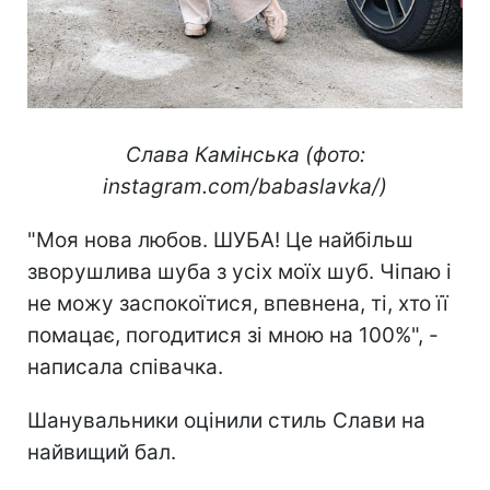
Слава Камінська (фото:
instagram.com/babaslavka/)
"Моя нова любов. ШУБА! Це найбільш
зворушлива шуба з усіх моїх шуб. Чіпаю і
не можу заспокоїтися, впевнена, ті, хто її
помацає, погодитися зі мною на 100%", -
написала співачка.
Шанувальники оцінили стиль Слави на
найвищий бал.