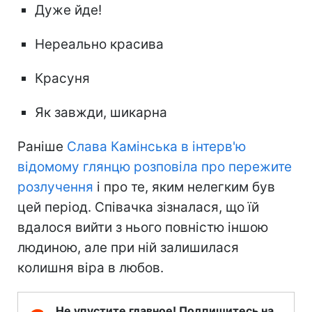
Дуже йде!
Нереально красива
Красуня
Як завжди, шикарна
Раніше
Слава Камінська в
інтерв'ю
відомому глянцю розповіла про пережите
розлучення
і про те, яким нелегким був
цей період. Співачка зізналася, що їй
вдалося вийти з нього повністю іншою
людиною, але при ній залишилася
колишня віра в любов.
Не упустите главное! Подпишитесь на