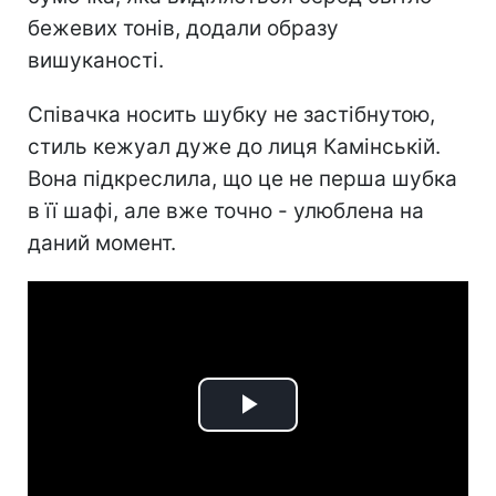
бежевих тонів, додали образу
вишуканості.
Співачка носить шубку не застібнутою,
стиль кежуал дуже до лиця Камінській.
Вона підкреслила, що це не перша шубка
в її шафі, але вже точно - улюблена на
даний момент.
Play
Video