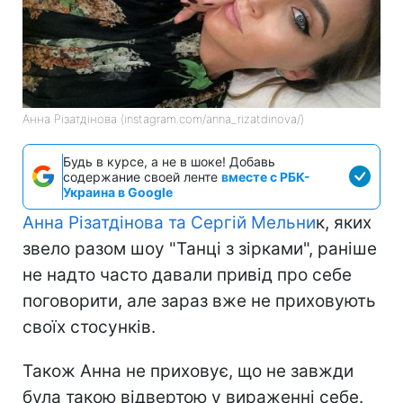
Анна Різатдінова (instagram.com/anna_rizatdinova/)
Будь в курсе, а не в шоке! Добавь
содержание своей ленте
вместе с РБК-
Украина в Google
Анна Різатдінова та Сергій Мельни
к, яких
звело разом шоу "Танці з зірками", раніше
не надто часто давали привід про себе
поговорити, але зараз вже не приховують
своїх стосунків.
Також Анна не приховує, що не завжди
була такою відвертою у вираженні себе.