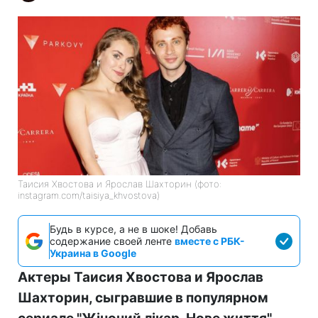
Таисия Хвостова и Ярослав Шахторин (фото:
instagram.com/taisiya_khvostova)
Будь в курсе, а не в шоке! Добавь
содержание своей ленте
вместе с РБК-
Украина в Google
Актеры Таисия Хвостова и Ярослав
Шахторин, сыгравшие в популярном