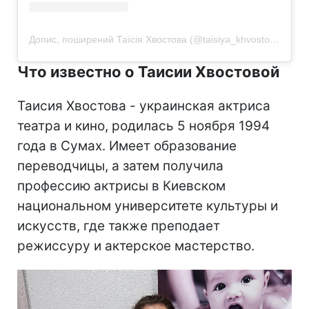
Допис, поширений Таїсія Хвостова (@taisiya_khvostova)
Что известно о Таисии Хвостовой
Таисия Хвостова - украинская актриса
театра и кино, родилась 5 ноября 1994
года в Сумах. Имеет образование
переводчицы, а затем получила
профессию актрисы в Киевском
национальном университете культуры и
искусств, где также преподает
режиссуру и актерское мастерство.