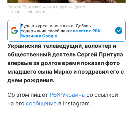
Сергей Притула с женой и детьми (фото:
instagram.com/siriy_ru)
Будь в курсе, а не в шоке! Добавь
содержание своей ленте
вместе с РБК-
Украина в Google
Украинский телеведущий, волонтер и
общественный деятель Сергей Притула
впервые за долгое время показал фото
младшего сына Марко и поздравил его с
днем рождения.
Об этом пишет
РБК-Украина
со ссылкой
на его
сообщение
в Instagram.