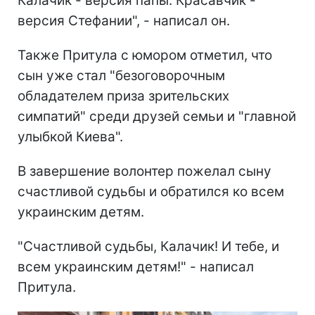
Калачик - версия папы. Красавчик -
версия Стефании", - написал он.
Также Притула с юмором отметил, что
сын уже стал "безоговорочным
обладателем приза зрительских
симпатий" среди друзей семьи и "главной
улыбкой Киева".
В завершение волонтер пожелал сыну
счастливой судьбы и обратился ко всем
украинским детям.
"Счастливой судьбы, Калачик! И тебе, и
всем украинским детям!" - написал
Притула.