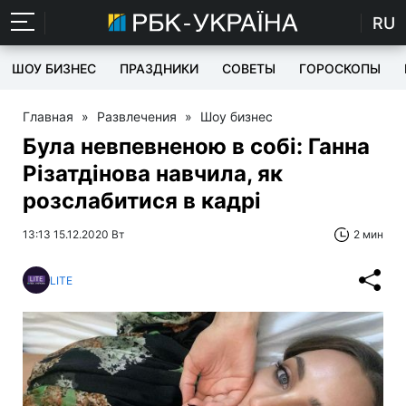
RU
ШОУ БИЗНЕС
ПРАЗДНИКИ
СОВЕТЫ
ГОРОСКОПЫ
Главная
»
Развлечения
»
Шоу бизнес
Була невпевненою в собі: Ганна
Різатдінова навчила, як
розслабитися в кадрі
13:13 15.12.2020 Вт
2 мин
LITE