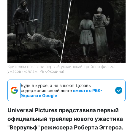
Зрителям показали первый украинский трейлер фильма
ужасов (коллаж: РБК-Украина)
Будь в курсе, а не в шоке! Добавь
содержание своей ленте
вместе с РБК-
Украина в Google
Universal Pictures представила первый
официальный трейлер нового ужастика
"Вервульф" режиссера Роберта Эггерса.