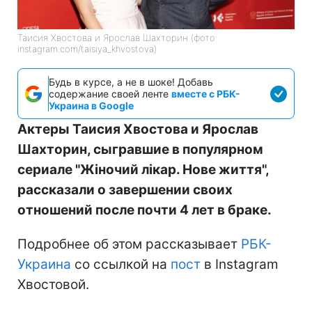
Таисия Хвостова и Ярослав Шахторин (фото:
instagram.com/taisiya_khvostova)
Будь в курсе, а не в шоке! Добавь
содержание своей ленте
вместе с РБК-
Украина в Google
Актеры Таисия Хвостова и Ярослав
Шахторин, сыгравшие в популярном
сериале "Жіночий лікар. Нове життя",
рассказали о завершении своих
отношений после почти 4 лет в браке.
Подробнее об этом рассказывает
РБК-
Украина
со ссылкой на
пост
в Instagram
Хвостовой.