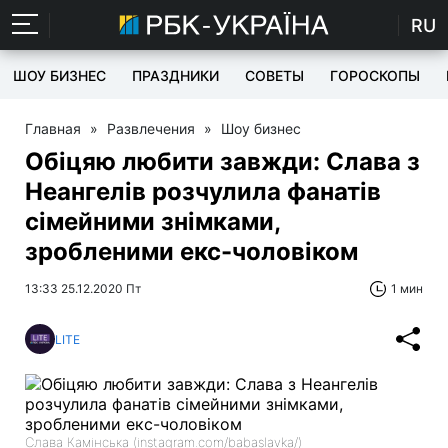
RU
ШОУ БИЗНЕС
ПРАЗДНИКИ
СОВЕТЫ
ГОРОСКОПЫ
Главная
»
Развлечения
»
Шоу бизнес
Обіцяю любити завжди: Слава з
Неангелів розчулила фанатів
сімейними знімками,
зробленими екс-чоловіком
13:33 25.12.2020 Пт
1 мин
LITE
Слава Камінська (instagram.com/babaslavka/)