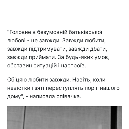
"Головне в безумовній батьківської
любові - це завжди. Завжди любити,
завжди підтримувати, завжди дбати,
завжди приймати. За будь-яких умов,
обставин ситуацій і настроїв.
Обіцяю любити завжди. Навіть, коли
невістки і зяті переступлять поріг нашого
дому", - написала співачка.