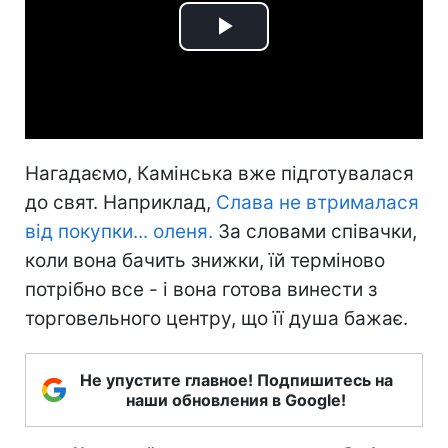
Play
Video
Нагадаємо, Камінська вже підготувалася
до свят. Наприклад,
Слава не втрималася
від покупки... оленя.
За словами співачки,
коли вона бачить знижки, їй терміново
потрібно все - і вона готова винести з
торговельного центру, що її душа бажає.
Не упустите главное! Подпишитесь на
наши обновления в Google!