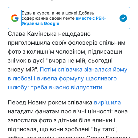
Будь в курсе, а не в шоке! Добавь
содержание своей ленте
вместе с РБК-
Украина в Google
Слава Камінська нещодавно
приголомшила своїх фоловерів спільним
фото з колишнім чоловіком, підписавши
знімок в дусі "вчора не мій, сьогодні
знову мій".
Потім співачка
зізналася йому
в любові
і вивела формулу щасливого
шлюбу: треба вчасно відпустити.
Перед Новим роком співачка
вирішила
нагадати фанатам про вічні цінності: вона
запостила фото з дітьми біля ялинки і
підписала, що вони зроблені "by тато",