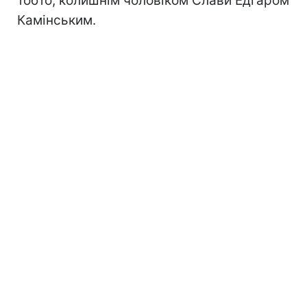
тобто, колишнім чоловіком Слави Едгаром
Камінським.