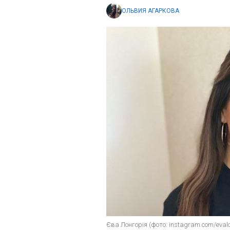
ОЛЬВИЯ АГАРКОВА
Єва Лонгорія (фото: instagram.com/evalo