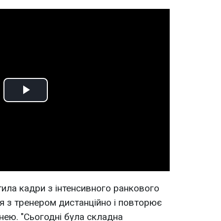
Play
Video
тила кадри з інтенсивного ранкового
я з тренером дистанційно і повторює
нею. "Сьогодні була складна