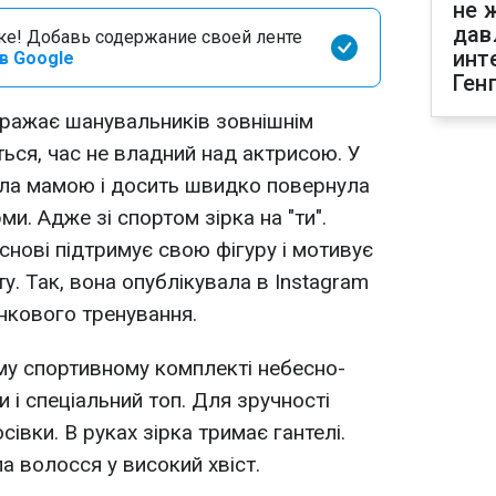
не 
дав
оке! Добавь содержание своей ленте
инт
в Google
Ген
 вражає шанувальників зовнішнім
ться, час не владний над актрисою. У
ала мамою і досить швидко повернула
ми. Адже зі спортом зірка на "ти".
основі підтримує свою фігуру і мотивує
у. Так, вона опублікувала в Instagram
анкового тренування.
му спортивному комплекті небесно-
 і спеціальний топ. Для зручності
івки. В руках зірка тримає гантелі.
а волосся у високий хвіст.