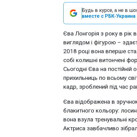
Будь в курсе, а не в ш
вместе с РБК-Украина 
Єва Лонгорія з року в рік
виглядом і фігурою – здає
2018 році вона вперше ст
собі колишні витончені фор
Сьогодні Єва на постійній 
прихильниць по всьому світ
кадр, зроблений під час р
Єва відображена в зручно
блакитного кольору: лосини
вона взула тренувальні крос
Актриса завбачливо зібрал