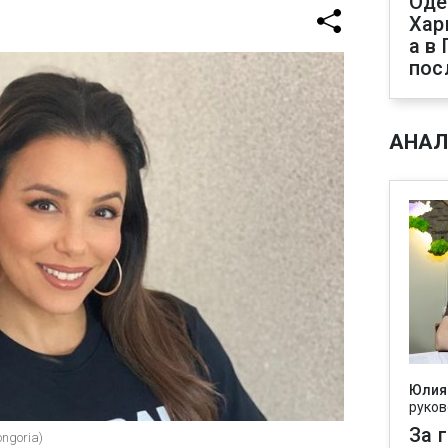
Оде
Хар
а в
пос
АНАЛ
Юлия
руков
За 
ngoria)