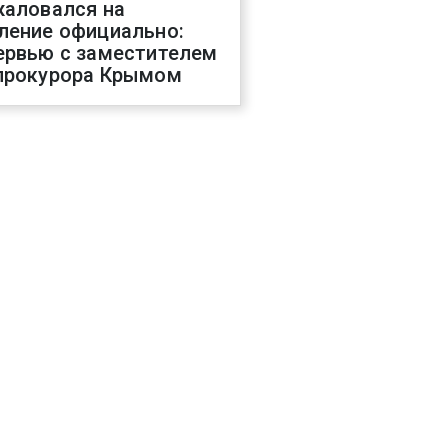
жаловался на
ление официально:
ервью с заместителем
прокурора Крымом