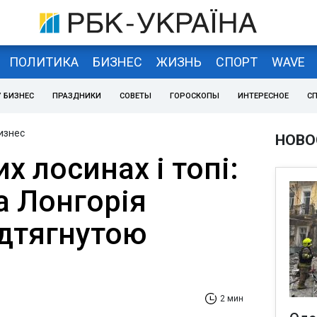
ПОЛИТИКА
БИЗНЕС
ЖИЗНЬ
СПОРТ
WAVE
 БИЗНЕС
ПРАЗДНИКИ
СОВЕТЫ
ГОРОСКОПЫ
ИНТЕРЕСНОЕ
С
изнес
НОВО
х лосинах і топі:
а Лонгорія
ідтягнутою
2 мин