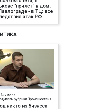
сса без света, в
ькове "прилет" в дом,
 Павлограде - в ТЦ: все
ледствия атак РФ
ИТИКА
 Акимова
одитель рубрики Происшествия
год никто из бизнеса