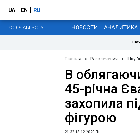
UA
EN
RU
НОВОСТИ
АНАЛИТИКА
ВС, 09 АВГУСТА
ШОУ
Главная
»
Развлечения
»
Шоу б
В облягаючи
45-річна Єв
захопила п
фігурою
21:32 18.12.2020 Пт