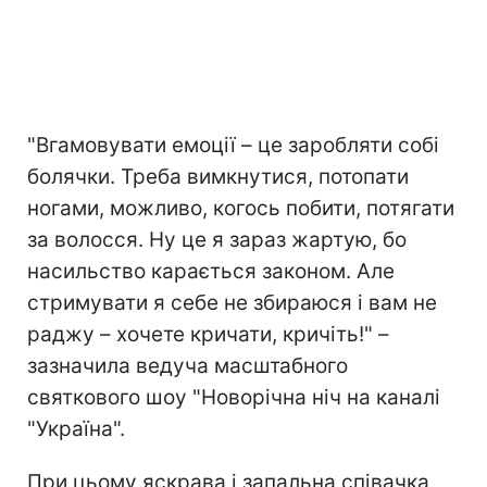
"Вгамовувати емоції – це заробляти собі
болячки. Треба вимкнутися, потопати
ногами, можливо, когось побити, потягати
за волосся. Ну це я зараз жартую, бо
насильство карається законом. Але
стримувати я себе не збираюся і вам не
раджу – хочете кричати, кричіть!" –
зазначила ведуча масштабного
святкового шоу "Новорічна ніч на каналі
"Україна".
При цьому яскрава і запальна співачка