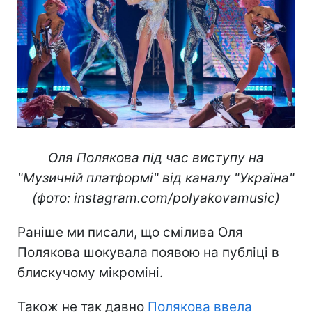
Оля Полякова під час виступу на
"Музичній платформі" від каналу "Україна"
(фото: instagram.com/polyakovamusic)
Раніше ми писали, що смілива Оля
Полякова шокувала появою на публіці в
блискучому мікроміні.
Також не так давно
Полякова ввела