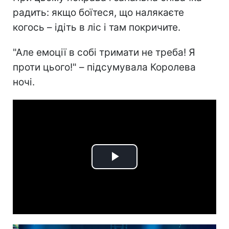
радить: якщо боїтеся, що налякаєте
когось – ідіть в ліс і там покричите.
"Але емоції в собі тримати не треба! Я
проти цього!" – підсумувала Королева
ночі.
Play
Video