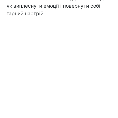
як виплеснути емоції і повернути собі
гарний настрій.