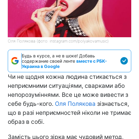
Оля Полякова (фото: instagram.com/polyakovamusic)
Будь в курсе, а не в шоке! Добавь
содержание своей ленте
вместе с РБК-
Украина в Google
Чи не щодня кожна людина стикається з
неприємними ситуаціями, сварками або
непорозуміннями. Все це може вивести з
себе будь-кого.
Оля Полякова
зізнається,
що в разі неприємностей ніколи не тримає
образ в собі.
Замість цього зірка має чудовий метод,