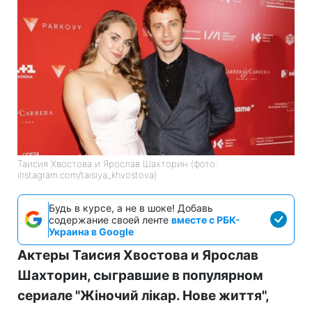
Таисия Хвостова и Ярослав Шахторин (фото:
instagram.com/taisiya_khvostova)
Будь в курсе, а не в шоке! Добавь
содержание своей ленте
вместе с РБК-
Украина в Google
Актеры Таисия Хвостова и Ярослав
Шахторин, сыгравшие в популярном
сериале "Жіночий лікар. Нове життя",