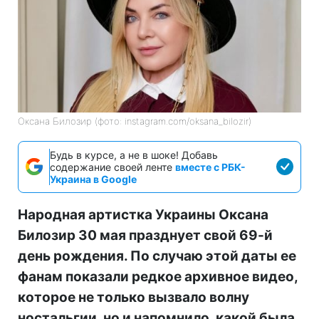
Оксана Билозир (фото: instagram.com/oksana_bilozir)
Будь в курсе, а не в шоке! Добавь
содержание своей ленте
вместе с РБК-
Украина в Google
Народная артистка Украины Оксана
Билозир 30 мая празднует свой 69-й
день рождения. По случаю этой даты ее
фанам показали редкое архивное видео,
которое не только вызвало волну
ностальгии, но и напомнило, какой была