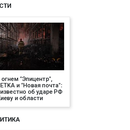
СТИ
 огнем "Эпицентр",
ETKA и "Новая почта":
 известно об ударе РФ
Киеву и области
ИТИКА