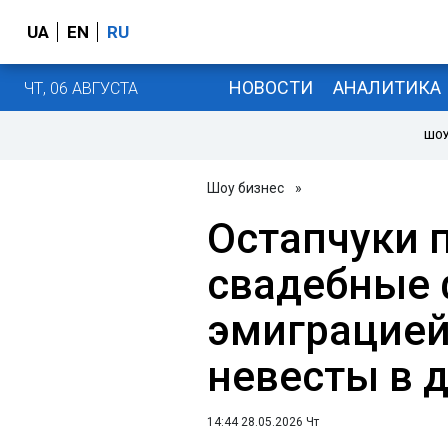
UA
EN
RU
НОВОСТИ
АНАЛИТИКА
ЧТ, 06 АВГУСТА
ШОУ
Шоу бизнес
»
Остапчуки 
свадебные 
эмиграцией
невесты в 
14:44 28.05.2026 Чт