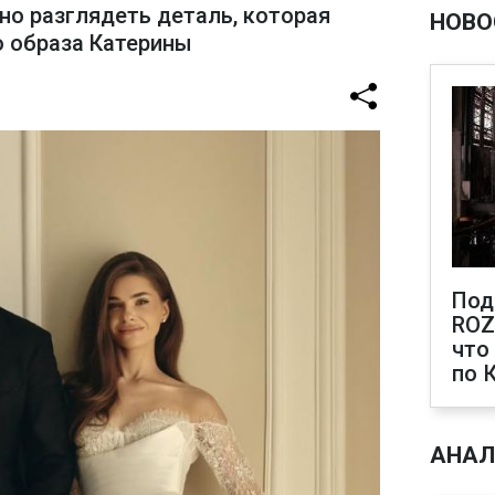
но разглядеть деталь, которая
НОВО
о образа Катерины
Под
ROZ
что
по 
АНАЛ