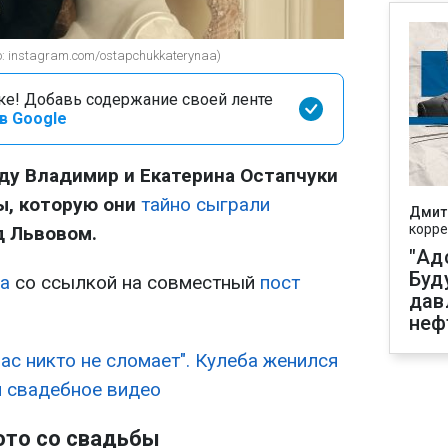
 instagram.com/ostapchukkaterynaa)
оке! Добавь содержание своей ленте
в Google
ду Владимир и Екатерина Остапчуки
ы, которую они
тайно сыграли
Дмит
корре
д Львовом.
"Ад
Буд
а
со ссылкой на совместный
пост
дав
неф
ас никто не сломает". Кулеба женился
л свадебное видео
ото со свадьбы