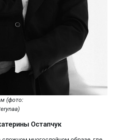
м (фото:
erynaa)
катерины Остапчук
а сложном многослойном образе, где