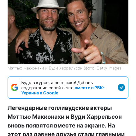
Мэттью Макконахи и Вуди Харрельсон (фото: Getty Images)
Будь в курсе, а не в шоке! Добавь
содержание своей ленте
вместе с РБК-
Украина в Google
Легендарные голливудские актеры
Мэттью Макконахи и Вуди Харрельсон
вновь появятся вместе на экране. На
этот раз давние друзья стали главными