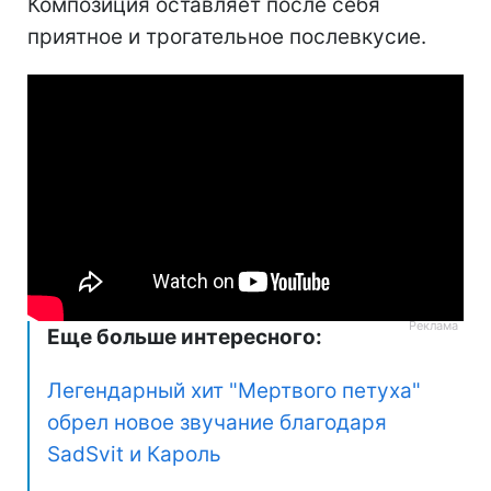
Композиция оставляет после себя
приятное и трогательное послевкусие.
Еще больше интересного:
Легендарный хит "Мертвого петуха"
обрел новое звучание благодаря
SadSvit и Кароль