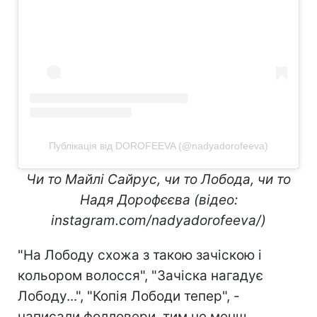
Публікація від DOROFEEVA (@nadyadorofeeva)
Чи то Майлі Сайрус, чи то Лобода, чи то
Надя Дорофєєва (відео:
instagram.com/nadyadorofeeva/)
"На Лободу схожа з такою зачіскою і
кольором волосся", "Зачіска нагадує
Лободу...", "Копія Лободи тепер", -
написали фолловери, тим не менш,