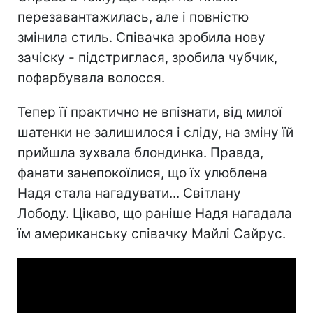
перезавантажилась, але і повністю
змінила стиль. Співачка зробила нову
зачіску - підстриглася, зробила чубчик,
пофарбувала волосся.
Тепер її практично не впізнати, від милої
шатенки не залишилося і сліду, на зміну їй
прийшла зухвала блондинка. Правда,
фанати занепокоїлися, що їх улюблена
Надя стала нагадувати... Світлану
Лободу. Цікаво, що раніше Надя нагадала
їм американську співачку Майлі Сайрус.