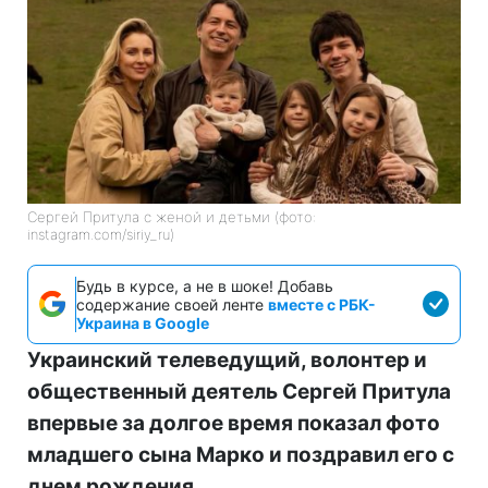
Сергей Притула с женой и детьми (фото:
instagram.com/siriy_ru)
Будь в курсе, а не в шоке! Добавь
содержание своей ленте
вместе с РБК-
Украина в Google
Украинский телеведущий, волонтер и
общественный деятель Сергей Притула
впервые за долгое время показал фото
младшего сына Марко и поздравил его с
днем рождения.