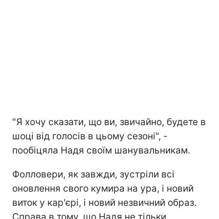
"Я хочу сказати, що ви, звичайно, будете в
шоці від голосів в цьому сезоні", -
пообіцяла Надя своїм шанувальникам.
Фолловери, як завжди, зустріли всі
оновлення свого кумира на ура, і новий
виток у кар'єрі, і новий незвичний образ.
Справа в тому, що Надя не тільки