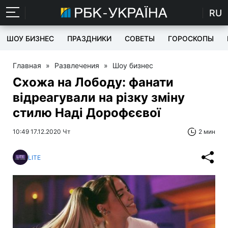
RU
ШОУ БИЗНЕС
ПРАЗДНИКИ
СОВЕТЫ
ГОРОСКОПЫ
Главная
»
Развлечения
»
Шоу бизнес
Схожа на Лободу: фанати
відреагували на різку зміну
стилю Наді Дорофєєвої
10:49 17.12.2020 Чт
2 мин
LITE