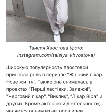
Таисия Хвостова (фото:
instagram.com/taisiya_khvostova)
Широкую популярность Хвостовой
принесла роль в сериале "Жіночий лікар.
Нове життя". Также она снималась в
проектах "Перші ластівки. Залежні",
"Черговий лікар", "Виклик", "Лікар Віра" и
других. Кроме актерской деятельности,
является одним из авторов идеи