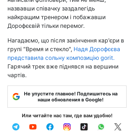
назвавши співачку заздалегідь
найкращим тренером і побажавши
Дорофєєвій тільки перемог.
Нагадаємо, що після закінчення кар'єри в
групі "Время и стекло",
Надя Дорофєєва
представила сольну композицію gorit.
Гарячий трек вже піднявся на вершини
чартів.
Не упустите главное! Подпишитесь на
наши обновления в Google!
Или читайте нас там, где вам удобно!