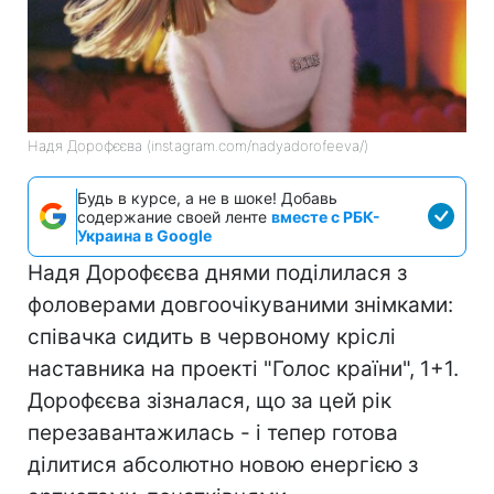
Надя Дорофєєва (instagram.com/nadyadorofeeva/)
Будь в курсе, а не в шоке! Добавь
содержание своей ленте
вместе с РБК-
Украина в Google
Надя Дорофєєва днями поділилася з
фоловерами довгоочікуваними знімками:
співачка сидить в червоному кріслі
наставника на проекті "Голос країни", 1+1.
Дорофєєва зізналася, що за цей рік
перезавантажилась - і тепер готова
ділитися абсолютно новою енергією з