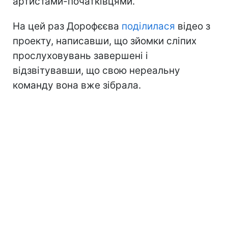
артистами-початківцями.
На цей раз Дорофєєва
поділилася
відео з
проекту, написавши, що зйомки сліпих
прослуховувань завершені і
відзвітувавши, що свою нереальну
команду вона вже зібрала.