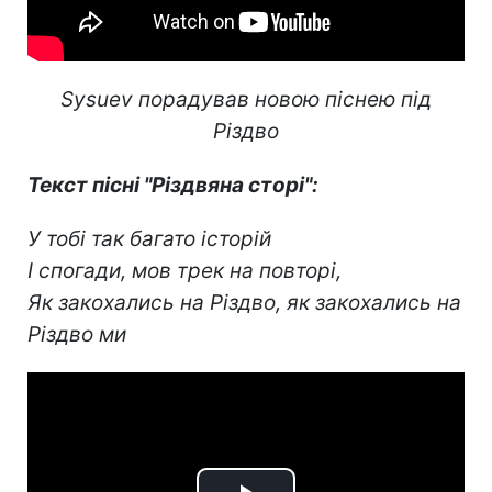
Sysuev порадував новою піснею під
Різдво
Текст пісні "Різдвяна сторі":
У тобі так багато історій
І спогади, мов трек на повторі,
Як закохались на Різдво, як закохались на
Різдво ми