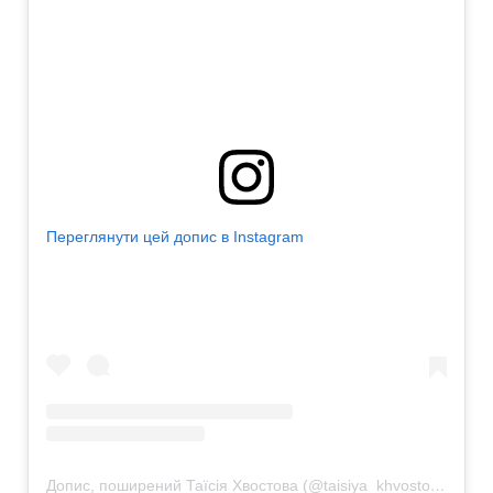
Переглянути цей допис в Instagram
Допис, поширений Таїсія Хвостова (@taisiya_khvostova)