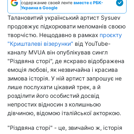
содержание своей ленте
вместе с РБК-
Украина в Google
Талановитий український артист Sysuev
продовжує підкорювати меломанів своєю
творчістю. Нещодавно в рамках
проєкту
"Кришталеві візерунки"
від YouTube-
каналу MVUA він опублікував сингл
"Різдвяна сторі", де яскраво відображена
емоція любові, як незвичайна і красива
зимова історія. У ній артист запрошує не
лише послухати цікавий трек, а й
розділити його особистий досвід
непростих відносин з колишньою
дівчиною, відомою італійської акторкою.
"Різдвяна сторі" - це, звичайно ж, історія