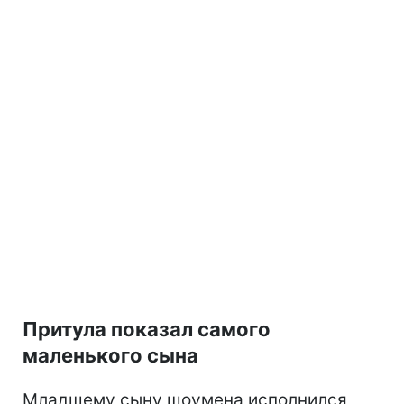
Притула показал самого
маленького сына
Младшему сыну шоумена исполнился