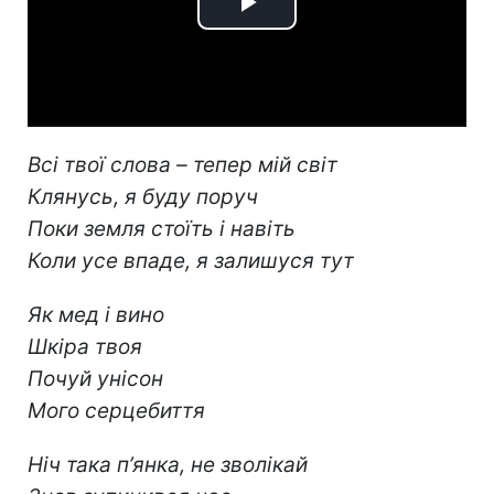
Play
Video
Всі твої слова – тепер мій світ
Клянусь, я буду поруч
Поки земля стоїть і навіть
Коли усе впаде, я залишуся тут
Як мед і вино
Шкіра твоя
Почуй унісон
Мого серцебиття
Ніч така п’янка, не зволікай