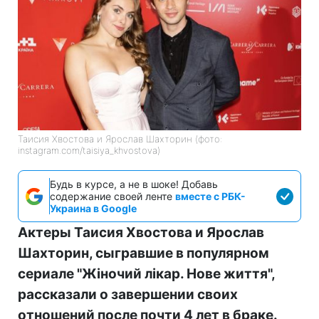
Таисия Хвостова и Ярослав Шахторин (фото:
instagram.com/taisiya_khvostova)
Будь в курсе, а не в шоке! Добавь
содержание своей ленте
вместе с РБК-
Украина в Google
Актеры Таисия Хвостова и Ярослав
Шахторин, сыгравшие в популярном
сериале "Жіночий лікар. Нове життя",
рассказали о завершении своих
отношений после почти 4 лет в браке.