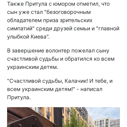
Также Притула с юмором отметил, что
сын уже стал "безоговорочным
обладателем приза зрительских
симпатий" среди друзей семьи и "главной
улыбкой Киева".
В завершение волонтер пожелал сыну
счастливой судьбы и обратился ко всем
украинским детям.
"Счастливой судьбы, Калачик! И тебе, и
всем украинским детям!" - написал
Притула.