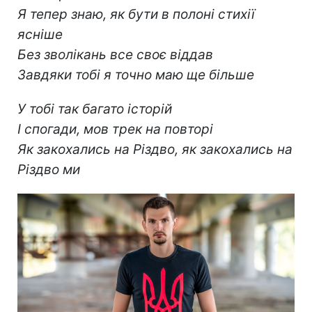
Я тепер знаю, як бути в полоні стихії
ясніше
Без зволікань все своє віддав
Завдяки тобі я точно маю ще більше
У тобі так багато історій
І спогади, мов трек на повторі
Як закохались на Різдво, як закохались на
Різдво ми