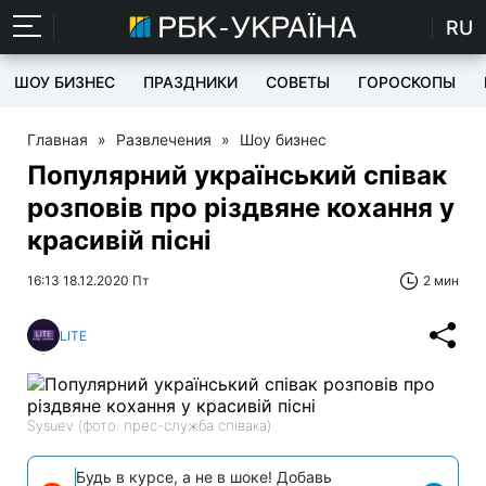
RU
ШОУ БИЗНЕС
ПРАЗДНИКИ
СОВЕТЫ
ГОРОСКОПЫ
Главная
»
Развлечения
»
Шоу бизнес
Популярний український співак
розповів про різдвяне кохання у
красивій пісні
16:13 18.12.2020 Пт
2 мин
LITE
Sysuev (фото: прес-служба співака)
Будь в курсе, а не в шоке! Добавь