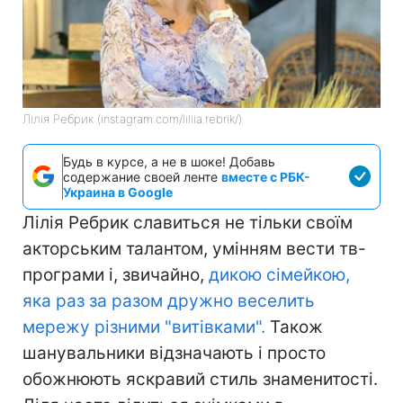
Лілія Ребрик (instagram.com/liliia.rebrik/)
Будь в курсе, а не в шоке! Добавь
содержание своей ленте
вместе с РБК-
Украина в Google
Лілія Ребрик славиться не тільки своїм
акторським талантом, умінням вести тв-
програми і, звичайно,
дикою сімейкою,
яка раз за разом дружно веселить
мережу різними "витівками".
Також
шанувальники відзначають і просто
обожнюють яскравий стиль знаменитості.