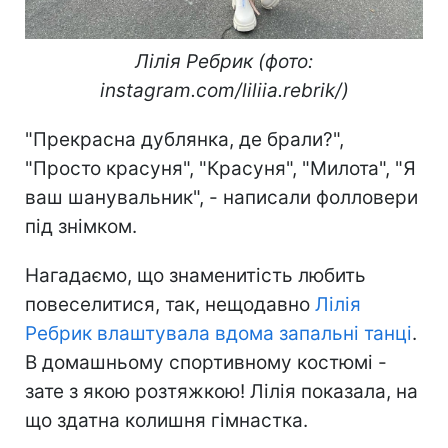
Лілія Ребрик (фото:
instagram.com/liliia.rebrik/)
"Прекрасна дублянка, де брали?",
"Просто красуня", "Красуня", "Милота", "Я
ваш шанувальник", - написали фолловери
під знімком.
Нагадаємо, що знаменитість любить
повеселитися, так, нещодавно
Лілія
Ребрик влаштувала вдома запальні танці
.
В домашньому спортивному костюмі -
зате з якою розтяжкою! Лілія показала, на
що здатна колишня гімнастка.