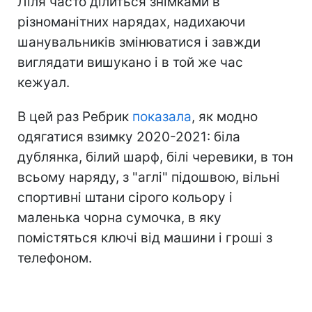
Ліля часто ділиться знімками в
різноманітних нарядах, надихаючи
шанувальників змінюватися і завжди
виглядати вишукано і в той же час
кежуал.
В цей раз Ребрик
показала
, як модно
одягатися взимку 2020-2021: біла
дублянка, білий шарф, білі черевики, в тон
всьому наряду, з "аглі" підошвою, вільні
спортивні штани сірого кольору і
маленька чорна сумочка, в яку
помістяться ключі від машини і гроші з
телефоном.