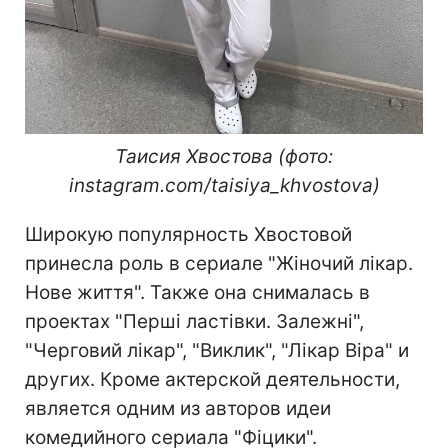
Таисия Хвостова (фото:
instagram.com/taisiya_khvostova)
Широкую популярность Хвостовой
принесла роль в сериале "Жіночий лікар.
Нове життя". Также она снималась в
проектах "Перші ластівки. Залежні",
"Черговий лікар", "Виклик", "Лікар Віра" и
других. Кроме актерской деятельности,
является одним из авторов идеи
комедийного сериала "Фіцики".