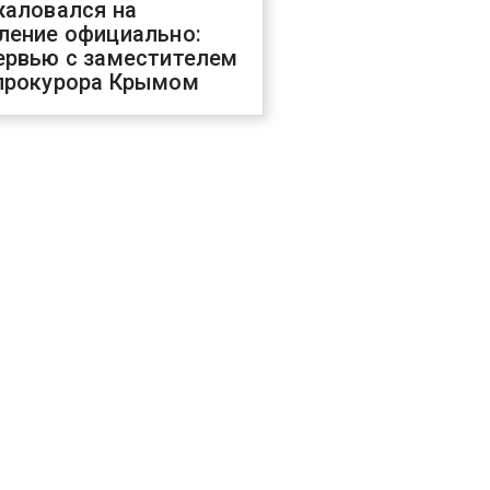
жаловался на
ление официально:
ервью с заместителем
прокурора Крымом