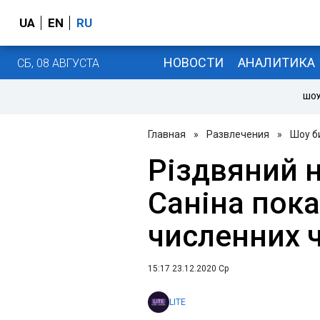
UA
EN
RU
НОВОСТИ
АНАЛИТИКА
СБ, 08 АВГУСТА
ШОУ
Главная
»
Развлечения
»
Шоу б
Різдвяний н
Саніна пока
численних ч
15:17 23.12.2020 Ср
LITE