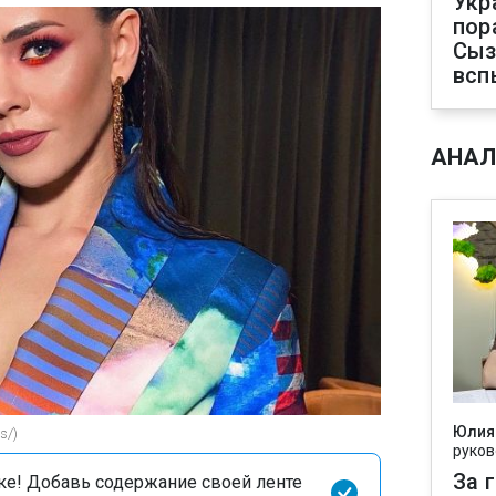
Укр
пор
Сыз
всп
АНАЛ
Юлия
s/)
руков
За 
оке! Добавь содержание своей ленте