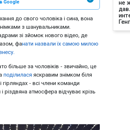
в Google
не 
дав
инт
хання до свого чоловіка і сина, вона
Ген
знімками з шанувальниками.
адрами зі зйомок нового відео, де
разом, фа
нати назвали їх самою милою
знесу.
ато більше за чоловіків - звичайно, це
ка
поділилася
яскравим знімком біля
і гірляндах - всі члени команди
 і різдвяна атмосфера відчуває крізь