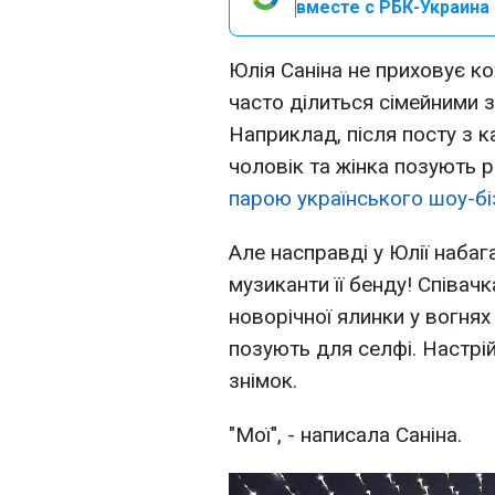
вместе с РБК-Украина 
Юлія Саніна не приховує ко
часто ділиться сімейними 
Наприклад, після посту з к
чоловік та жінка позують 
парою українського шоу-бі
Але насправді у Юлії набаг
музиканти її бенду! Співач
новорічної ялинки у вогнях 
позують для селфі. Настрій
знімок.
"Мої", - написала Саніна.