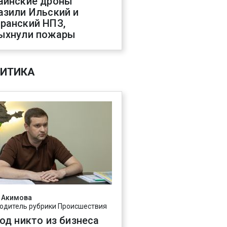
аинские дроны
азили Ильский и
ранский НПЗ,
ыхнули пожары
ИТИКА
 Акимова
одитель рубрики Происшествия
год никто из бизнеса