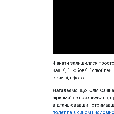
Фанати залишилися просто в
наші!", "Любов!", "Улюблені
вони під фото.
Нагадаємо, що Юлія Саніна п
зірками" не приховувала, 
відтанцювавши і отримавши
полетіла з сином і чоловік