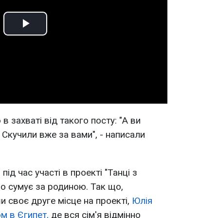
Play
Video
 захваті від такого посту: "А ви
! Скучили вже за вами", - написали
ід час участі в проекті "Танці з
що сумує за родиною. Так що,
 своє друге місце на проекті,
Юлія
ом в Єгипет,
де вся сім'я відмінно