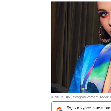
Юлія Саніна (instagram.com/the_hardkis
Будь в курсе, а не в ш