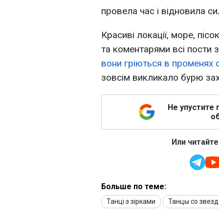
провела час і відновила си
Красиві локації, море, піс
та коментарями всі пости з
вони гріються в променях 
зовсім викликало бурю зах
Не упустите 
об
Или читайте
Больше по теме:
Танці з зірками
Танцы со звез