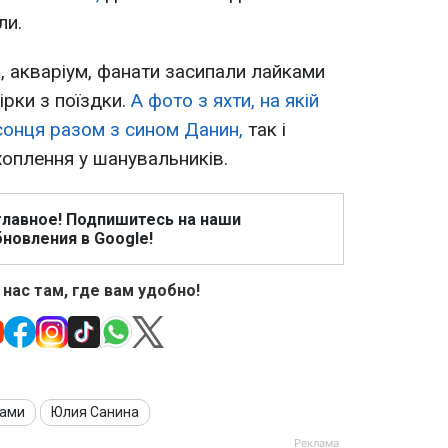
ли.
ок, акваріум, фанати засипали лайками
ірки з поїздки.
А фото з яхти, на якій
сонця разом з сином Данин,
так і
оплення у шанувальників.
главное! Подпишитесь на наши
новления в Google!
 нас там, где вам удобно!
дами
Юлия Санина