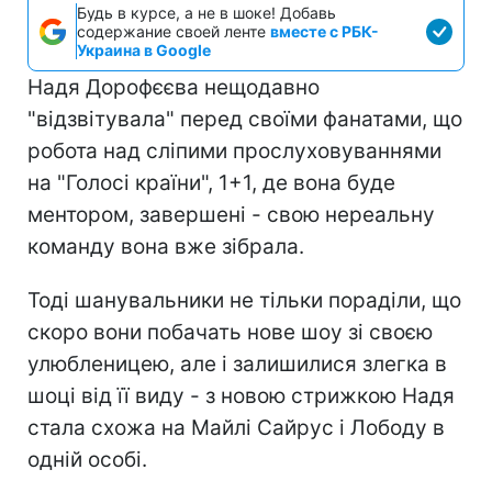
Будь в курсе, а не в шоке! Добавь
содержание своей ленте
вместе с РБК-
Украина в Google
Надя Дорофєєва нещодавно
"відзвітувала" перед своїми фанатами, що
робота над сліпими прослуховуваннями
на "Голосі країни", 1+1, де вона буде
ментором, завершені - свою нереальну
команду вона вже зібрала.
Тоді шанувальники не тільки пораділи, що
скоро вони побачать нове шоу зі своєю
улюбленицею, але і залишилися злегка в
шоці від її виду - з новою стрижкою Надя
стала схожа на Майлі Сайрус і Лободу в
одній особі.