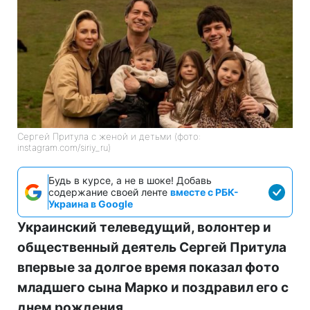
Сергей Притула с женой и детьми (фото:
instagram.com/siriy_ru)
Будь в курсе, а не в шоке! Добавь
содержание своей ленте
вместе с РБК-
Украина в Google
Украинский телеведущий, волонтер и
общественный деятель Сергей Притула
впервые за долгое время показал фото
младшего сына Марко и поздравил его с
днем рождения.