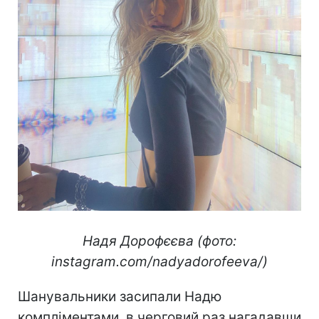
Надя Дорофєєва (фото:
instagram.com/nadyadorofeeva/)
Шанувальники засипали Надю
компліментами, в черговий раз нагадавши