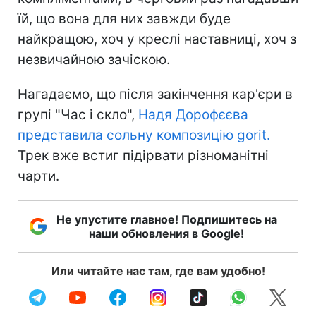
їй, що вона для них завжди буде
найкращою, хоч у креслі наставниці, хоч з
незвичайною зачіскою.
Нагадаємо, що після закінчення кар'єри в
групі "Час і скло",
Надя Дорофєєва
представила сольну композицію gorit.
Трек вже встиг підірвати різноманітні
чарти.
Не упустите главное! Подпишитесь на
наши обновления в Google!
Или читайте нас там, где вам удобно!