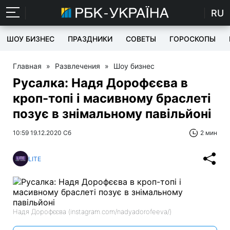
RU
ШОУ БИЗНЕС
ПРАЗДНИКИ
СОВЕТЫ
ГОРОСКОПЫ
Главная
»
Развлечения
»
Шоу бизнес
Русалка: Надя Дорофєєва в
кроп-топі і масивному браслеті
позує в знімальному павільйоні
10:59 19.12.2020 Сб
2 мин
LITE
Надя Дорофєєва (instagram.com/nadyadorofeeva/)