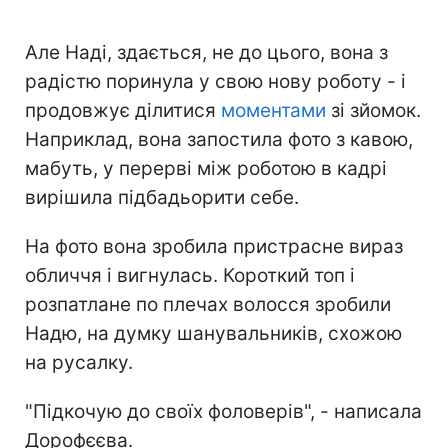
Але Наді, здається, не до цього, вона з
радістю поринула у свою нову роботу - і
продовжує ділитися
моментами
зі зйомок.
Наприклад, вона запостила фото з кавою,
мабуть, у перерві між роботою в кадрі
вирішила підбадьорити себе.
На фото вона зробила пристрасне вираз
обличчя і вигнулась. Короткий топ і
розпатлане по плечах волосся зробили
Надю, на думку шанувальників, схожою
на русалку.
"Підкочую до своїх фоловерів", - написала
Дорофєєва.