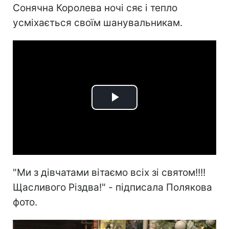
Сонячна Королева ночі сяє і тепло
усміхається своїм шанувальникам.
Play
Video
"Ми з дівчатами вітаємо всіх зі святом!!!!
Щасливого Різдва!" - підписала Полякова
фото.