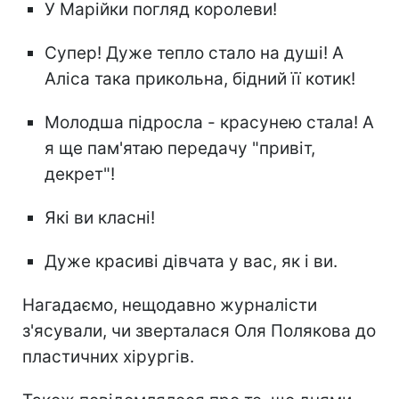
У Марійки погляд королеви!
Супер! Дуже тепло стало на душі! А
Аліса така прикольна, бідний її котик!
Молодша підросла - красунею стала! А
я ще пам'ятаю передачу "привіт,
декрет"!
Які ви класні!
Дуже красиві дівчата у вас, як і ви.
Нагадаємо, нещодавно журналісти
з'ясували, чи зверталася Оля Полякова до
пластичних хірургів.