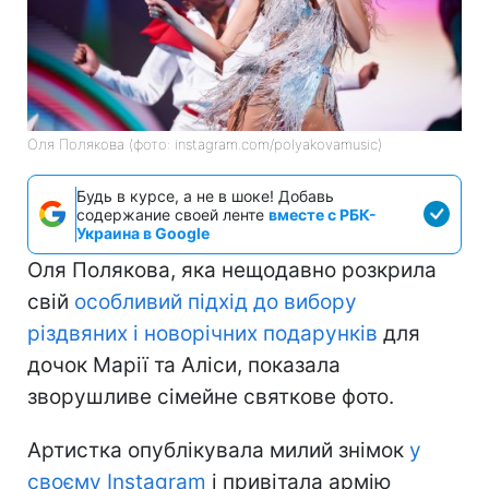
Оля Полякова (фото: instagram.com/polyakovamusic)
Будь в курсе, а не в шоке! Добавь
содержание своей ленте
вместе с РБК-
Украина в Google
Оля Полякова, яка нещодавно розкрила
свій
особливий підхід до вибору
різдвяних і новорічних подарунків
для
дочок Марії та Аліси, показала
зворушливе сімейне святкове фото.
Артистка опублікувала милий знімок
у
своєму Instagram
і привітала армію