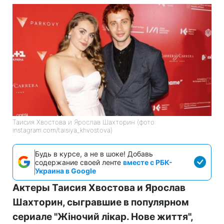
Таисия Хвостова и Ярослав Шахторин (фото:
instagram.com/taisiya_khvostova)
Будь в курсе, а не в шоке! Добавь
содержание своей ленте
вместе с РБК-
Украина в Google
Актеры Таисия Хвостова и Ярослав
Шахторин, сыгравшие в популярном
сериале "Жіночий лікар. Нове життя",