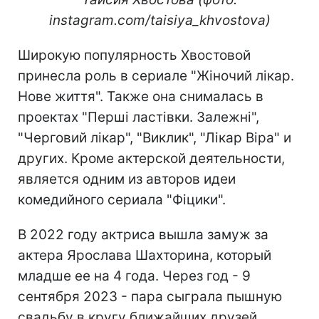
instagram.com/taisiya_khvostova)
Широкую популярность Хвостовой
принесла роль в сериале "Жіночий лікар.
Нове життя". Также она снималась в
проектах "Перші ластівки. Залежні",
"Черговий лікар", "Виклик", "Лікар Віра" и
других. Кроме актерской деятельности,
является одним из авторов идеи
комедийного сериала "Фіцики".
В 2022 году актриса вышла замуж за
актера Ярослава Шахторина, который
младше ее на 4 года. Через год - 9
сентября 2023 - пара сыграла пышную
свадьбу в кругу ближайших друзей.