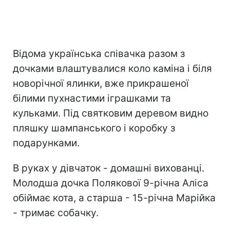
Відома українська співачка разом з
дочками влаштувалися коло каміна і біля
новорічної ялинки, вже прикрашеної
білими пухнастими іграшками та
кульками. Під святковим деревом видно
пляшку шампанського і коробку з
подарунками.
В руках у дівчаток - домашні вихованці.
Молодша дочка Полякової 9-річна Аліса
обіймає кота, а старша - 15-річна Марійка
- тримає собачку.