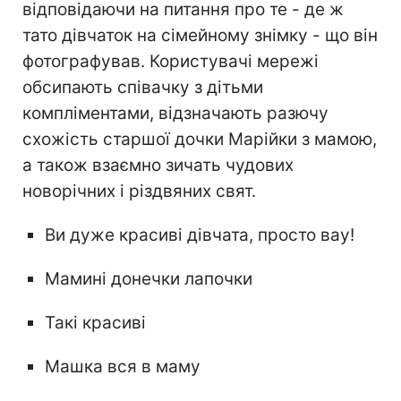
відповідаючи на питання про те - де ж
тато дівчаток на сімейному знімку - що він
фотографував. Користувачі мережі
обсипають співачку з дітьми
компліментами, відзначають разючу
схожість старшої дочки Марійки з мамою,
а також взаємно зичать чудових
новорічних і різдвяних свят.
Ви дуже красиві дівчата, просто вау!
Мамині донечки лапочки
Такі красиві
Машка вся в маму